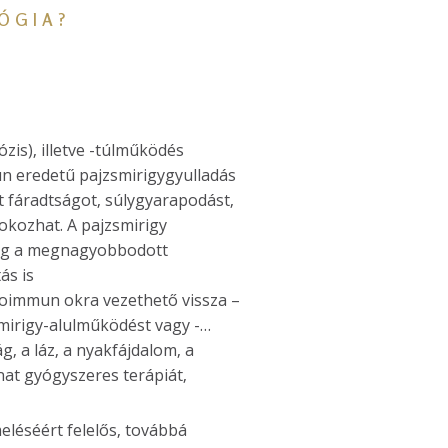
LÓGIA?
zis), illetve -túlműködés
mun eredetű pajzsmirigygyulladás
t fáradtságot, súlygyarapodást,
 okozhat. A pajzsmirigy
edig a megnagyobbodott
ás is
utoimmun okra vezethető vissza –
mirigy-alulműködést vagy -
, a láz, a nyakfájdalom, a
at gyógyszeres terápiát,
eléséért felelős, továbbá