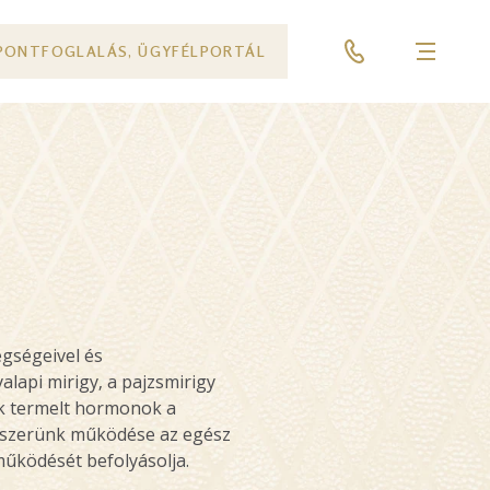
PONTFOGLALÁS, ÜGYFÉLPORTÁL
Menü
egségeivel és
alapi mirigy, a pajzsmirigy
luk termelt hormonok a
endszerünk működése az egész
űködését befolyásolja.