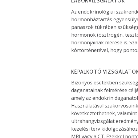
LABORVIZSGÁLATOK
Az endokrinológiai szakrend
hormonháztartás egyensúlyán
panaszok tükrében szükséges 
hormonok (ösztrogén, teszto
hormonjainak mérése is. Sza
kórtörténetével, hogy pontos
KÉPALKOTÓ VIZSGÁLATO
Bizonyos esetekben szükséges
daganatainak felmérése céljá
amely az endokrin daganatok,
Használatával szakorvosaink a
következtethetnek, valamint 
ultrahangvizsgálat eredmény
kezelési terv kidolgozásához
MRI vagy a CT. Ezekkel pont