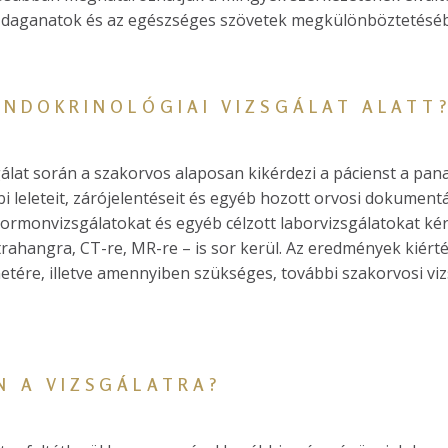
l a daganatok és az egészséges szövetek megkülönböztetés
ENDOKRINOLÓGIAI VIZSGÁLAT ALATT
gálat során a szakorvos alaposan kikérdezi a pácienst a pana
 leleteit, zárójelentéseit és egyéb hozott orvosi dokumentá
s hormonvizsgálatokat és egyéb célzott laborvizsgálatokat ké
trahangra, CT-re, MR-re – is sor kerül. Az eredmények kiér
netére, illetve amennyiben szükséges, további szakorvosi viz
N A VIZSGÁLATRA?