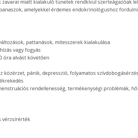
k zavarai miatt kialakuló tünetek rendkívül szerteágazóak le
 panaszok, amelyekkel érdemes endokrinológushoz fordulni
változások, pattanások, mitesszerek kialakulása
ízás vagy fogyás
0 óra alvást követően
z közérzet, pánik, depresszió, folyamatos szívdobogásérzé
ékrekedés
enstruációs rendellenesség, termékenységi problémák, hő
 vérzsírérték