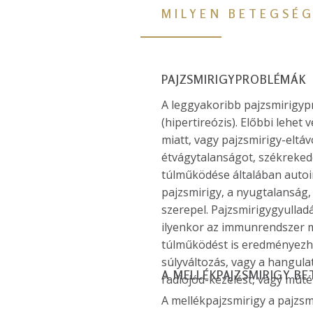
MILYEN BETEGSÉ
PAJZSMIRIGYPROBLÉMÁK
A leggyakoribb pajzsmirigypr
(hipertireózis). Előbbi lehe
miatt, vagy pajzsmirigy-eltá
étvágytalanságot, székrekedé
túlműködése általában autoi
pajzsmirigy, a nyugtalanság, 
szerepel. Pajzsmirigygyullad
ilyenkor az immunrendszer m
túlműködést is eredményezhet
súlyváltozás, vagy a hangul
A MELLÉKPAJZSMIRIGY B
radiojód-kezelést, vagy műtét
A mellékpajzsmirigy a pajzsm