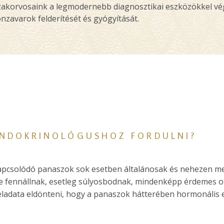
zakorvosaink a legmodernebb diagnosztikai eszközökkel vég
avarok felderítését és gyógyítását.
ENDOKRINOLÓGUSHOZ FORDULNI?
apcsolódó panaszok sok esetben általánosak és nehezen m
 fennállnak, esetleg súlyosbodnak, mindenképp érdemes or
ladata eldönteni, hogy a panaszok hátterében hormonális e