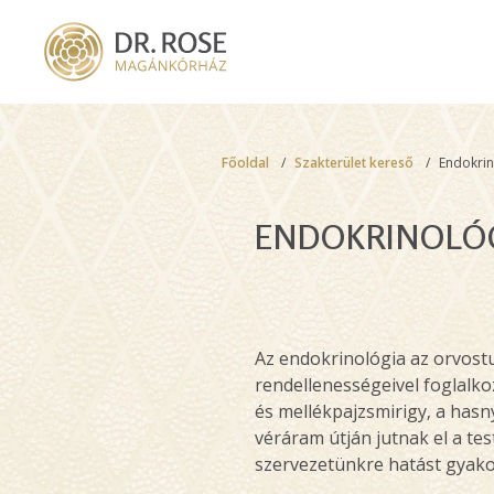
Skip
to
main
content
Breadcrumb
Főoldal
Szakterület kereső
Endokrin
ENDOKRINOLÓ
Az endokrinológia az orvost
rendellenességeivel foglalko
és mellékpajzsmirigy, a hasn
véráram útján jutnak el a t
szervezetünkre hatást gyako