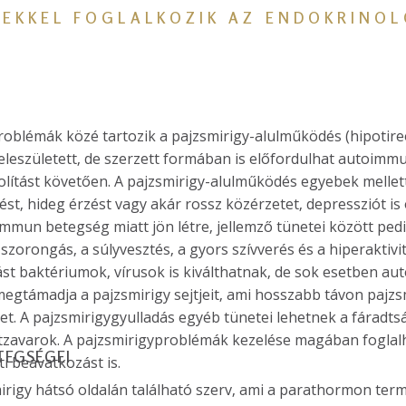
GEKKEL FOGLALKOZIK AZ ENDOKRINO
oblémák közé tartozik a pajzsmirigy-alulműködés (hipotireó
t veleszületett, de szerzett formában is előfordulhat autoim
volítást követően. A pajzsmirigy-alulműködés egyebek mellet
st, hideg érzést vagy akár rossz közérzetet, depressziót is
mmun betegség miatt jön létre, jellemző tünetei között p
szorongás, a súlyvesztés, a gyors szívverés és a hiperaktivit
ást baktériumok, vírusok is kiválthatnak, de sok esetben a
egtámadja a pajzsmirigy sejtjeit, ami hosszabb távon pajzs
. A pajzsmirigygyulladás egyéb tünetei lehetnek a fáradtság
atzavarok. A pajzsmirigyproblémák kezelése magában foglalh
ETEGSÉGEI
i beavatkozást is.
irigy hátsó oldalán található szerv, ami a parathormon term