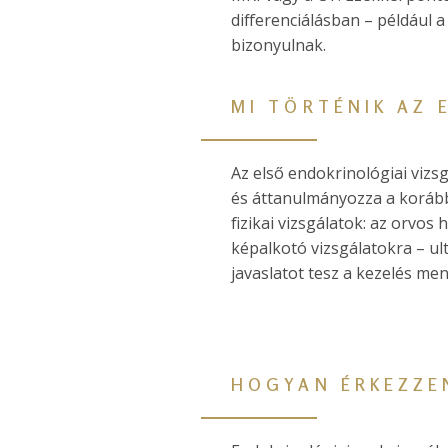
differenciálásban – példáu
bizonyulnak.
MI TÖRTÉNIK AZ 
Az első endokrinológiai vizs
és áttanulmányozza a korábbi
fizikai vizsgálatok: az orvo
képalkotó vizsgálatokra – ul
javaslatot tesz a kezelés me
HOGYAN ÉRKEZZE