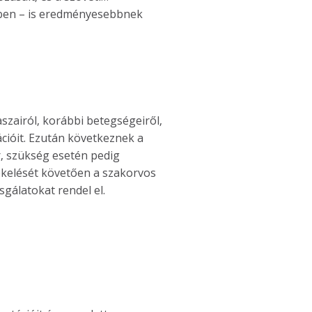
ében – is eredményesebbnek
?
szairól, korábbi betegségeiről,
cióit. Ezután következnek a
r, szükség esetén pedig
tékelését követően a szakorvos
sgálatokat rendel el.