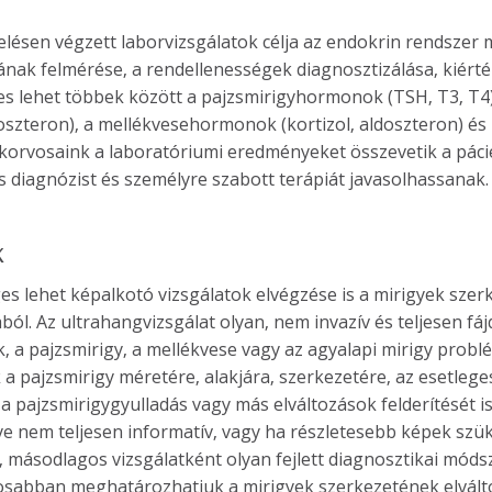
elésen végzett laborvizsgálatok célja az endokrin rendszer
ak felmérése, a rendellenességek diagnosztizálása, kiért
lehet többek között a pajzsmirigyhormonok (TSH, T3, T4), a
szteron), a mellékvesehormonok (kortizol, aldoszteron) és
korvosaink a laboratóriumi eredményeket összevetik a pácie
 diagnózist és személyre szabott terápiát javasolhassanak.
K
 lehet képalkotó vizsgálatok elvégzése is a mirigyek szer
ból. Az ultrahangvizsgálat olyan, nem invazív és teljesen f
 a pajzsmirigy, a mellékvese vagy az agyalapi mirigy problé
 pajzsmirigy méretére, alakjára, szerkezetére, az esetleges
a pajzsmirigygyulladás vagy más elváltozások felderítését 
e nem teljesen informatív, vagy ha részletesebb képek szük
, másodlagos vizsgálatként olyan fejlett diagnosztikai móds
osabban meghatározhatjuk a mirigyek szerkezetének elváltoz