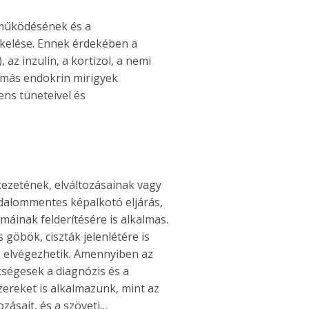
 működésének és a
ékelése. Ennek érdekében a
z inzulin, a kortizol, a nemi
 más endokrin mirigyek
ns tüneteivel és
kezetének, elváltozásainak vagy
ájdalommentes képalkotó eljárás,
máinak felderítésére is alkalmas.
 göbök, ciszták jelenlétére is
is elvégezhetik. Amennyiben az
ségesek a diagnózis és a
zereket is alkalmazunk, mint az
ásait, és a szöveti