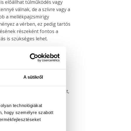
 is előállhat túlműködés vagy
ennyé válnak, de a szívre vagy a
bb a mellékpajzsmirigy
ményez a vérben, ez pedig tartós
lésének részeként fontos a
ás is szükséges lehet.
ének zavarát a leggyakrabban
ugyanakkor a hormonháztartást
A sütikről
s fejfájást,
igmentációs rendellenességeket,
CT-re, MR-re) van szükség,
pituitarizmus a hipofízis
 olyan technológiákat
én, hogy személyre szabott
tozatos tünetekkel jár, mint a
termékfejlesztéseket
itarizmus kezelése során