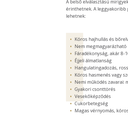
A belső elválasztású mirigye
érinthetnek. A leggyakoribb
lehetnek:
Kóros hajhullás és bőrel
Nem megmagyarázható h
Fáradékonyság, akár 8-1
Éjjeli álmatlanság
Hangulatingadozás, ross
Kóros hasmenés vagy sz
Nemi működés zavarai: m
Gyakori csonttörés
Vesekőképződés
Cukorbetegség
Magas vérnyomás, kóros