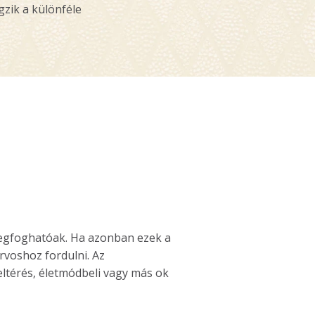
zik a különféle
egfoghatóak. Ha azonban ezek a
voshoz fordulni. Az
ltérés, életmódbeli vagy más ok