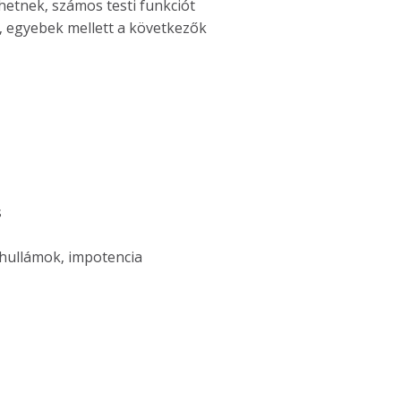
hetnek, számos testi funkciót
, egyebek mellett a következők
s
hullámok, impotencia