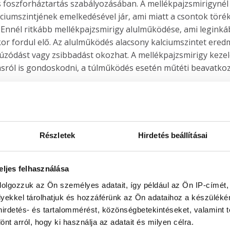
és foszforháztartás szabályozásában. A mellékpajzsmirigynél
lciumszintjének emelkedésével jár, ami miatt a csontok törék
. Ennél ritkább mellékpajzsmirigy alulműködése, ami leginká
kor fordul elő. Az alulműködés alacsony kalciumszintet ered
zódást vagy zsibbadást okozhat. A mellékpajzsmirigy keze
ásról is gondoskodni, a túlműködés esetén műtéti beavatkoz
TEGSÉGEI
hipofízis a hormonális rendszer fő mozgatórugója, működés
 jóindulatú daganata, azaz az adenoma nem rákos képlet, 
Részletek
Hirdetés beállításai
k következtében számos tünetet okozhat, így például króniku
yengeséget, látászavarokat, hormonális egyensúlyhiányt, p
eljes felhasználása
at is. Az adenoma diagnózisához képalkotó vizsgálatokra (
erápiát, szükség esetén műtéti beavatkozást igényel. A hipo
dolgozzuk az Ön személyes adatait, így például az Ön IP-címét,
lyekkel tárolhatjuk és hozzáférünk az Ön adataihoz a készülék
 ami a hormonok alacsony szintjét okozza, ez pedig olyan vál
 hirdetés- és tartalommérést, közönségbetekintéseket, valamint 
se, a súlyváltozások vagy az alacsony vérnyomás. A hipopitu
t arról, hogy ki használja az adatait és milyen célra.
ára kerül sor.