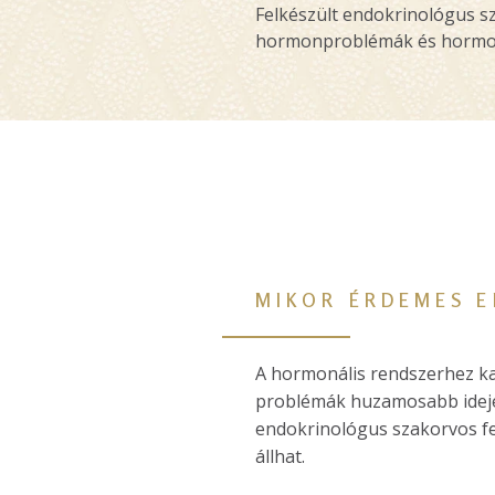
Felkészült endokrinológus s
hormonproblémák és hormonz
MIKOR ÉRDEMES 
A hormonális rendszerhez k
problémák huzamosabb ideje
endokrinológus szakorvos fe
állhat.