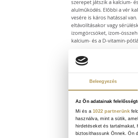
szerepet játszik a kalcium- 
alulműködés. Előbbi a vér ka
vesére is káros hatással van
eltávolításakor vagy sérülés
izomgörcsöket, izom-összehú
kalcium- és a D-vitamin-pótl
AZ AGYALAPI MIRIGY BE
Az agyalapi mirigy, azaz a 
daganat okozza. A hipofízis
Beleegyezés
negatívan befolyásolja. Enne
testsúlyváltozásokat, izomg
Az Ön adatainak felelősségt
illetve növekedési problémák
kezelése pedig gyógyszeres t
Mi és a
1022 partnerünk
fel
használva, mint a sütik, ame
elégtelen működését jelenti,
hirdetéseket és tartalmakat,
fáradtság, a libidó csökkené
biztosíthassunk Önnek. Ön dön
általában hormonpótló terápi