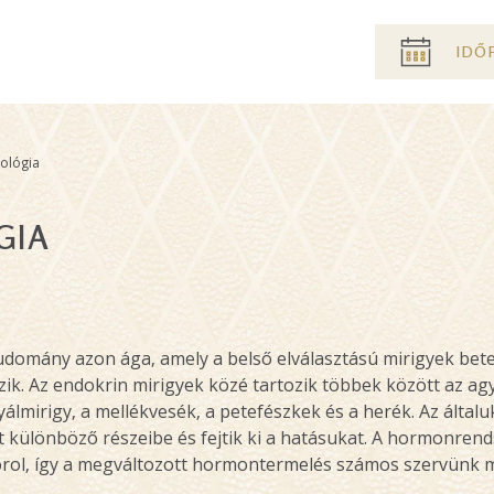
Pre
IDŐ
header
menu
ológia
GIA
udomány azon ága, amely a belső elválasztású mirigyek bet
zik. Az endokrin mirigyek közé tartozik többek között az agy
yálmirigy, a mellékvesék, a petefészkek és a herék. Az álta
est különböző részeibe és fejtik ki a hatásukat. A hormonr
rol, így a megváltozott hormontermelés számos szervünk m