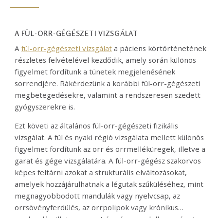
A FÜL-ORR-GÉGÉSZETI VIZSGÁLAT
A
fül-orr-gégészeti vizsgálat
a páciens kórtörténetének
részletes felvételével kezdődik, amely során különös
figyelmet fordítunk a tünetek megjelenésének
sorrendjére. Rákérdezünk a korábbi fül-orr-gégészeti
megbetegedésekre, valamint a rendszeresen szedett
gyógyszerekre is.
Ezt követi az általános fül-orr-gégészeti fizikális
vizsgálat. A fül és nyaki régió vizsgálata mellett különös
figyelmet fordítunk az orr és orrmelléküregek, illetve a
garat és gége vizsgálatára. A fül-orr-gégész szakorvos
képes feltárni azokat a strukturális elváltozásokat,
amelyek hozzájárulhatnak a légutak szűküléséhez, mint
megnagyobbodott mandulák vagy nyelvcsap, az
orrsövényferdülés, az orrpolipok vagy krónikus