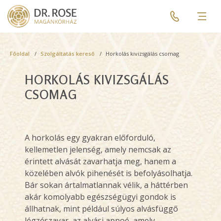
Skip
Pre
to
header
Men
main
menu
content
Breadcrumb
Főoldal
Szolgáltatás kereső
Horkolás kivizsgálás csomag
HORKOLÁS KIVIZSGÁLÁS
CSOMAG
A horkolás egy gyakran előforduló,
kellemetlen jelenség, amely nemcsak az
érintett alvását zavarhatja meg, hanem a
közelében alvók pihenését is befolyásolhatja.
Bár sokan ártalmatlannak vélik, a háttérben
akár komolyabb egészségügyi gondok is
állhatnak, mint például
súlyos alvásfüggő
légzészavar,
az alvási apnoé, amely