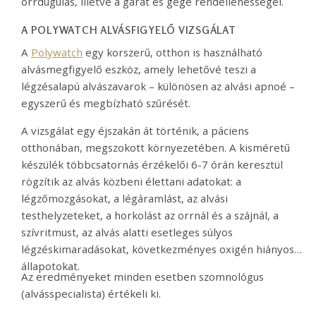
orrdugulás, illetve a garat és gége rendellenességei.
A POLYWATCH ALVÁSFIGYELŐ VIZSGÁLAT
A
Polywatch
egy korszerű, otthon is használható
alvásmegfigyelő eszköz, amely lehetővé teszi a
légzésalapú alvászavarok – különösen az alvási apnoé –
egyszerű és megbízható szűrését.
A vizsgálat egy éjszakán át történik, a páciens
otthonában, megszokott környezetében.
A ki
sméretű
készülék többcsatornás érzékelői 6-7 órán keresztül
rögzítik az alvás közbeni élettani adatokat:
a
légzőmozgásokat, a légáramlást,
az alvási
testhelyzeteket
, a horkolást az orrnál és a szájnál,
a
szívritmust,
az alvás alatti esetleges súlyos
légzéskimaradásokat, következményes oxigén hiányos
állapotokat.
Az eredményeket minden esetben szomnológus
(alvásspecialista) értékeli ki.