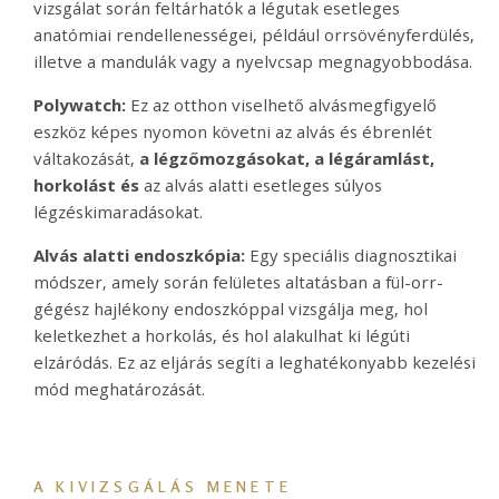
vizsgálat során feltárhatók a légutak esetleges
anatómiai rendellenességei, például orrsövényferdülés,
illetve a mandulák vagy a nyelvcsap megnagyobbodása.
Polywatch:
Ez az otthon viselhető alvásmegfigyelő
eszköz képes nyomon követni az alvás és ébrenlét
váltakozását,
a légzőmozgásokat, a légáramlást,
horkolást és
az alvás alatti esetleges súlyos
légzéskimaradásokat.
Alvás alatti endoszkópia:
Egy speciális diagnosztikai
módszer, amely során felületes altatásban a fül-orr-
gégész hajlékony endoszkóppal vizsgálja meg, hol
keletkezhet a horkolás, és hol alakulhat ki légúti
elzáródás. Ez az eljárás segíti a leghatékonyabb kezelési
mód meghatározását.
A KIVIZSGÁLÁS MENETE