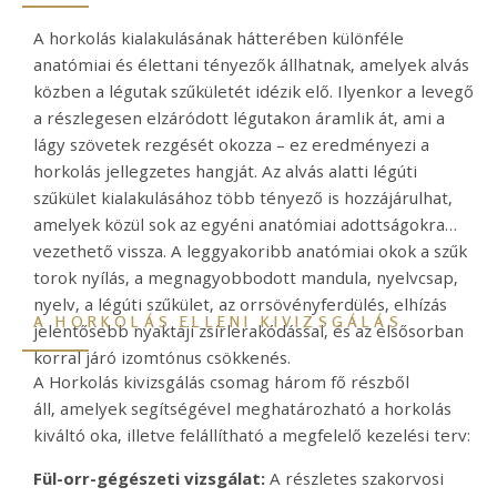
A horkolás kialakulásának hátterében különféle
anatómiai és élettani tényezők állhatnak, amelyek alvás
közben a légutak szűkületét idézik elő. Ilyenkor a levegő
a részlegesen elzáródott légutakon áramlik át, ami a
lágy szövetek rezgését okozza – ez eredményezi a
horkolás jellegzetes hangját. Az alvás alatti légúti
szűkület kialakulásához több tényező is hozzájárulhat,
amelyek közül sok az egyéni anatómiai adottságokra
vezethető vissza. A leggyakoribb anatómiai okok
a szűk
torok nyílás
, a megnagyobbodott mandula, nyelvcsap,
nyelv,
a légúti szűkület,
az orrsövényferdülés,
elhízás
A HORKOLÁS ELLENI KIVIZSGÁLÁS
jelentősebb nyaktáji zsírlerakódással,
és az elsősorban
korral járó izomtónus csökkenés.
A Horkolás kivizsgálás csomag három
fő részből
áll,
amelyek segítségével meghatározható a horkolás
kiváltó oka, illetve felállítható a megfelelő kezelési terv:
Fül-orr-gégészeti vizsgálat:
A részletes szakorvosi