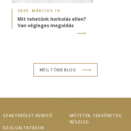
2025. MÁRCIUS 19.
Mit tehetünk horkolás ellen?
Van végleges megoldás
MÉG TÖBB BLOG
Footer
SZAKTERÜLET KERESŐ
MŰTÉTEK, FEKVŐBETEG
RÉSZLEG
menu
SZOLGÁLTATÁSOK