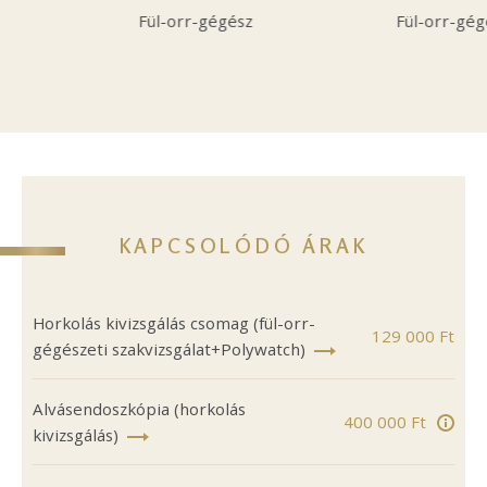
Fül-orr-gégész
Fül-orr-gég
KAPCSOLÓDÓ ÁRAK
Horkolás kivizsgálás csomag (fül-orr-
129 000 Ft
gégészeti szakvizsgálat+Polywatch)
Alvásendoszkópia (horkolás
400 000 Ft
kivizsgálás)