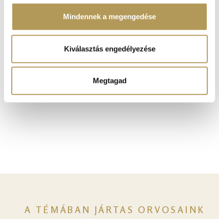
szabásához, közösségi funkciók biztosításához,
valamint weboldalforgalmunk elemzéséhez. Ezenkívül
Mindennek a megengedése
Polywatch alvásfigyelő
közösségi média-, hirdető- és elemező partnereinkkel
megosztjuk az Ön weboldalhasználatra vonatkozó
adatait, akik kombinálhatják az adatokat más olyan
Kiválasztás engedélyezése
Horkolás kivizsgálás (alvásendoszkópia)
adatokkal, amelyeket Ön adott meg számukra vagy az
Ön által használt más szolgáltatásokból gyűjtöttek.
Megtagad
A TÉMÁBAN JÁRTAS ORVOSAINK