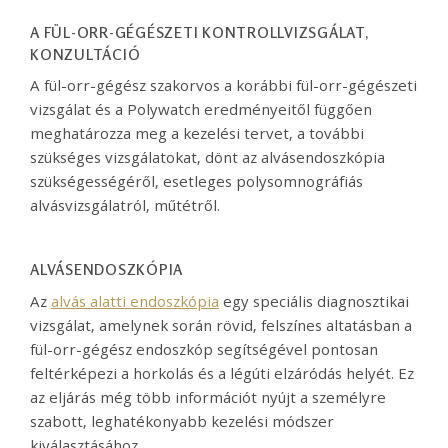
A FÜL-ORR-GÉGÉSZETI KONTROLLVIZSGÁLAT,
KONZULTÁCIÓ
A fül-orr-gégész szakorvos a korábbi fül-orr-gégészeti
vizsgálat és a Polywatch
eredményeitől függően
meghatározza meg a kezelési tervet, a további
szükséges vizsgálatokat, dönt az alvásendoszkópia
szükségességéről, esetleges polysomnográfiás
alvásvizsgálatról, műtétről.
ALVÁSENDOSZKÓPIA
Az
alvás alatti endoszkópia
egy speciális diagnosztikai
vizsgálat, amelynek során rövid, felszínes altatásban a
fül-orr-gégész endoszkóp segítségével pontosan
feltérképezi a horkolás és a légúti elzáródás helyét. Ez
az eljárás még több információt nyújt a személyre
szabott, leghatékonyabb kezelési módszer
kiválasztásához.