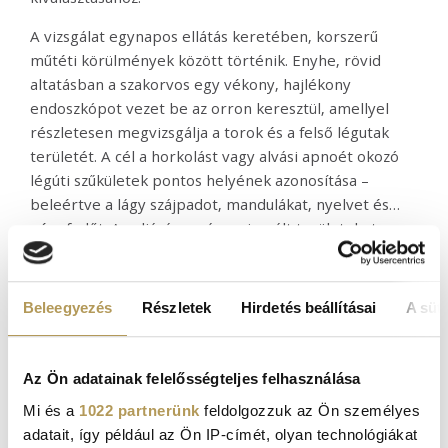
A vizsgálat egynapos ellátás keretében, korszerű
műtéti körülmények között történik. Enyhe, rövid
altatásban a szakorvos egy vékony,
hajlékony
endoszkópot vezet be az orron keresztül, amellyel
részletesen megvizsgálja a torok és a felső légutak
területét. A cél a horkolást vagy alvási apnoét okozó
légúti szűkületek pontos helyének azonosítása –
beleértve a lágy szájpadot, mandulákat, nyelvet és
gégefedőt. Az eljárás során a vizsgált területeket nagy
A vizsgálatot követően a fül-orr-gégész szakorvos
felbontású képernyőn követik nyomon, a felvételek
részletes tájékoztatást ad a horkolást kiváltó okokról,
pedig dokumentálhatók későbbi kiértékelés céljából. A
illetve a szükséges további kezelésekről és
különféle testhelyzetek és manőverek alkalmazásával az
Beleegyezés
Részletek
Hirdetés beállításai
A süti
beavatkozásokról.
is megfigyelhető, hogyan változik a légúti szűkület alvás
közben.
Az Ön adatainak felelősségteljes felhasználása
Mi és a
1022 partnerünk
feldolgozzuk az Ön személyes
adatait, így például az Ön IP-címét, olyan technológiákat