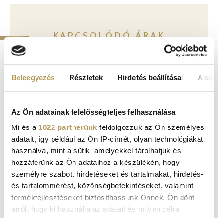
KAPCSOLÓDÓ ÁRAK
Gyógytorna (1 alkalom)
29 000 Ft
Beleegyezés
Részletek
Hirdetés beállításai
A süti
Távkonzultáció - Gyógytorna
29 000 Ft
Az Ön adatainak felelősségteljes felhasználása
Mi és a
1022 partnerünk
feldolgozzuk az Ön személyes
adatait, így például az Ön IP-címét, olyan technológiákat
TELJES ÁRLISTA
használva, mint a sütik, amelyekkel tárolhatjuk és
hozzáférünk az Ön adataihoz a készülékén, hogy
személyre szabott hirdetéseket és tartalmakat, hirdetés-
és tartalommérést, közönségbetekintéseket, valamint
termékfejlesztéseket biztosíthassunk Önnek. Ön dönt
arról, hogy ki használja az adatait és milyen célra.