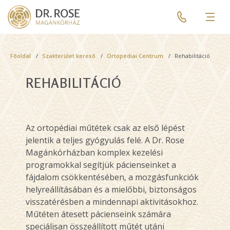
Skip
Pre
to
header
Men
main
menu
content
Breadcrumb
Főoldal
Szakterület kereső
Ortopédiai Centrum
Rehabilitáció
REHABILITÁCIÓ
Az ortopédiai műtétek csak az első lépést
jelentik a teljes gyógyulás felé. A Dr. Rose
Magánkórházban komplex kezelési
programokkal segítjük pácienseinket a
fájdalom csökkentésében, a mozgásfunkciók
helyreállításában és a mielőbbi, biztonságos
visszatérésben a mindennapi aktivitásokhoz.
Műtéten átesett pácienseink számára
speciálisan összeállított műtét utáni