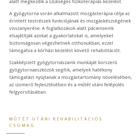
alatt megkezdik a szükséges fizikoterápiás kezelést.
A gyógytorna során alkalmazott mozgásterápia célja az
érintett testrészek funkciójának és mozgáskészségének
visszanyerése. A foglalkozások alatt pácienseink
elsajátítják azokat a gyakorlatokat is, amelyeket
biztonságosan végezhetnek otthonukban, ezzel
támogatva a kórházi kezelést követő rehabilitációt.
Szakképzett gyógytornászaink munkáját korszerű
gyógytornaeszközök segítik, amelyek hatékony
támogatást nyújtanak a mozgástartomány növelésében,
az izomerő fejlesztésében és a műtét utáni felépülés
felgyorsításában.
MŰTÉT UTÁNI REHABILITÁCIÓS
CSOMAG