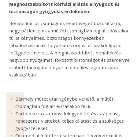
Meghosszabbított kórházi ellátás a nyugodt és
biztonságos gyógyulás érdekében.
Rehabilitációs csomagunk lehetőséget biztosít arra,
hogy pácienseink a műtéti csomagban foglalt időszakon
túl is kényelmes, biztonságos környezetben
lábadozhassanak, folyamatos orvosi és szakdolgozói
felügyelet mellett. A meghosszabbított bennfekvés
nagyobb nyugalmat, fokozott biztonságot és személyre
szabott támogatást nyújt a felépülés legfontosabb
szakaszában.
Bármely műtét után igénybe vehető, a műtéti
csomagban foglalt éjszakákon felül.
Tartalmazza az orvosi felügyeletet és az ápolást,
rendszeres viziteket, teljes ellátást és a szükséges
gyógyszereket.
Ortopédiai műtétek esetén napi 1 gyógytornát is