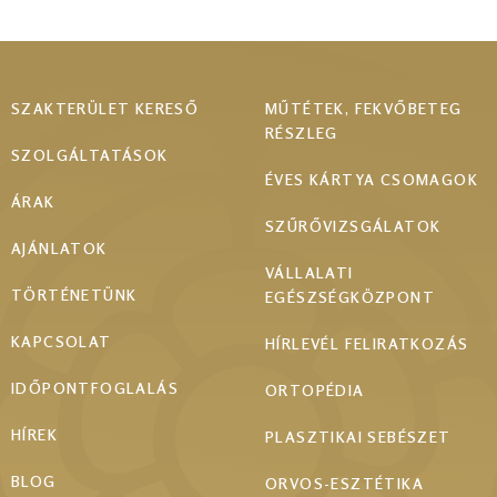
Footer
SZAKTERÜLET KERESŐ
MŰTÉTEK, FEKVŐBETEG
RÉSZLEG
menu
SZOLGÁLTATÁSOK
ÉVES KÁRTYA CSOMAGOK
ÁRAK
SZŰRŐVIZSGÁLATOK
AJÁNLATOK
VÁLLALATI
TÖRTÉNETÜNK
EGÉSZSÉGKÖZPONT
KAPCSOLAT
HÍRLEVÉL FELIRATKOZÁS
IDŐPONTFOGLALÁS
ORTOPÉDIA
HÍREK
PLASZTIKAI SEBÉSZET
BLOG
ORVOS-ESZTÉTIKA