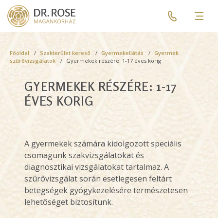
Skip
Pre
to
header
Men
main
menu
content
Breadcrumb
Főoldal
Szakterület kereső
Gyermekellátás
Gyermek
szűrővizsgálatok
Gyermekek részére: 1-17 éves korig
GYERMEKEK RÉSZÉRE: 1-17
ÉVES KORIG
A gyermekek számára kidolgozott speciális
csomagunk szakvizsgálatokat és
diagnosztikai vizsgálatokat tartalmaz. A
szűrővizsgálat során esetlegesen feltárt
betegségek gyógykezelésére természetesen
lehetőséget biztosítunk.