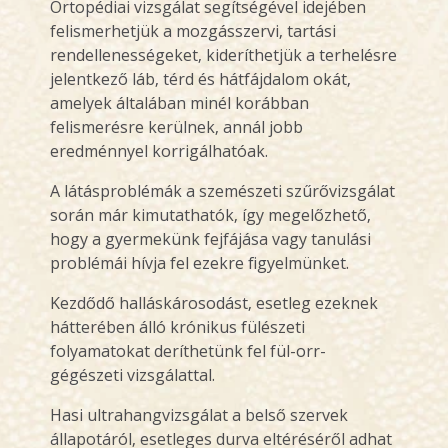
Ortopédiai vizsgálat segítségével idejében
felismerhetjük a mozgásszervi, tartási
rendellenességeket, kideríthetjük a terhelésre
jelentkező láb, térd és hátfájdalom okát,
amelyek általában minél korábban
felismerésre kerülnek, annál jobb
eredménnyel korrigálhatóak.
A látásproblémák a szemészeti szűrővizsgálat
során már kimutathatók, így megelőzhető,
hogy a gyermekünk fejfájása vagy tanulási
problémái hívja fel ezekre figyelmünket.
Kezdődő halláskárosodást, esetleg ezeknek
hátterében álló krónikus fülészeti
folyamatokat deríthetünk fel fül-orr-
gégészeti vizsgálattal.
Hasi ultrahangvizsgálat a belső szervek
állapotáról, esetleges durva eltéréséről adhat