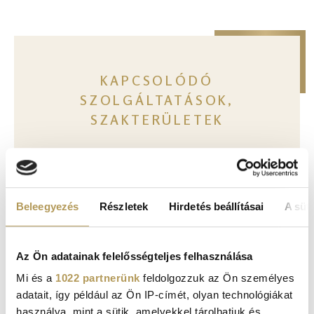
KAPCSOLÓDÓ
SZOLGÁLTATÁSOK,
SZAKTERÜLETEK
Gyermek szűrővizsgálatok
Beleegyezés
Részletek
Hirdetés beállításai
A süti
Gyermek szakterületek
Gyermek éves kártyák
Az Ön adatainak felelősségteljes felhasználása
Mi és a
1022 partnerünk
feldolgozzuk az Ön személyes
adatait, így például az Ön IP-címét, olyan technológiákat
használva, mint a sütik, amelyekkel tárolhatjuk és