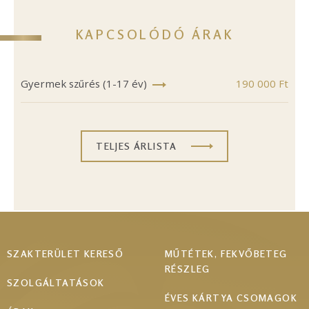
KAPCSOLÓDÓ ÁRAK
Gyermek szűrés (1-17 év)
190 000 Ft
TELJES ÁRLISTA
Footer
SZAKTERÜLET KERESŐ
MŰTÉTEK, FEKVŐBETEG
RÉSZLEG
menu
SZOLGÁLTATÁSOK
ÉVES KÁRTYA CSOMAGOK