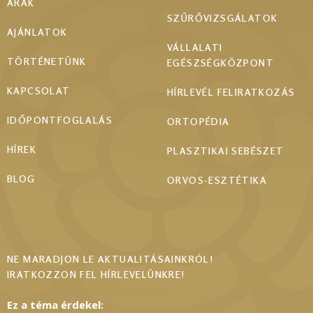
ÁRAK
SZŰRŐVIZSGÁLATOK
AJÁNLATOK
VÁLLALATI
TÖRTÉNETÜNK
EGÉSZSÉGKÖZPONT
KAPCSOLAT
HÍRLEVÉL FELIRATKOZÁS
IDŐPONTFOGLALÁS
ORTOPÉDIA
HÍREK
PLASZTIKAI SEBÉSZET
BLOG
ORVOS-ESZTÉTIKA
NE MARADJON LE AKTUALITÁSAINKRÓL!
IRATKOZZON FEL HÍRLEVELÜNKRE!
Ez a téma érdekel: