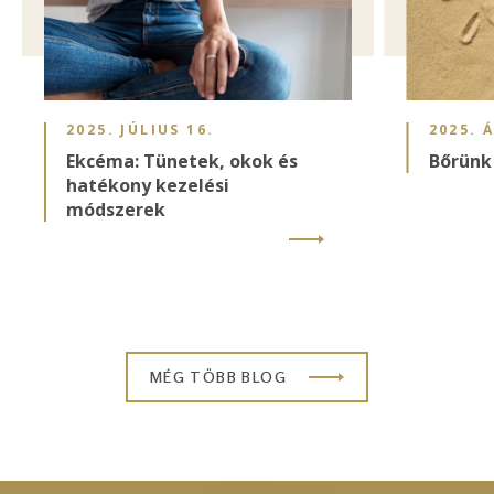
2025. JÚLIUS 16.
2025. Á
Ekcéma: Tünetek, okok és
Bőrünk
hatékony kezelési
módszerek
MÉG TÖBB BLOG