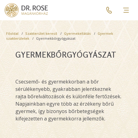
Skip
Pre
to
header
Men
main
menu
content
Breadcrumb
Főoldal
Szakterület kereső
Gyermekellátás
Gyermek
szakterületek
Gyermekbőrgyógyászat
GYERMEKBŐRGYÓGYÁSZAT
Csecsemő- és gyermekkorban a bőr
sérülékenyebb, gyakrabban jelentkeznek
rajta bőrelváltozások és különféle fertőzések.
Napjainkban egyre több az érzékeny bőrű
gyermek, így bizonyos bőrbetegségek
kifejezetten a gyermekkorra jellemzők.