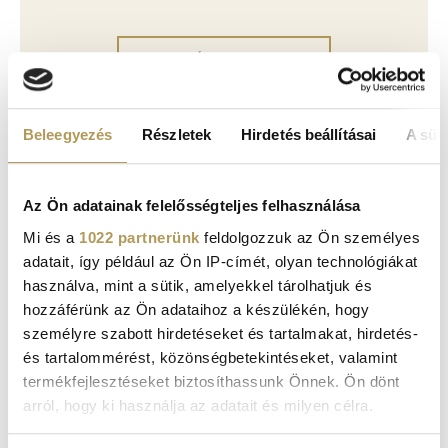
TELJES ÁRLISTA
Beleegyezés
Részletek
Hirdetés beállításai
A süti
Az Ön adatainak felelősségteljes felhasználása
KAPCSOLÓDÓ GALÉRIÁK
Mi és a
1022 partnerünk
feldolgozzuk az Ön személyes
adatait, így például az Ön IP-címét, olyan technológiákat
használva, mint a sütik, amelyekkel tárolhatjuk és
hozzáférünk az Ön adataihoz a készülékén, hogy
személyre szabott hirdetéseket és tartalmakat, hirdetés-
és tartalommérést, közönségbetekintéseket, valamint
termékfejlesztéseket biztosíthassunk Önnek. Ön dönt
arról, hogy ki használja az adatait és milyen célra.