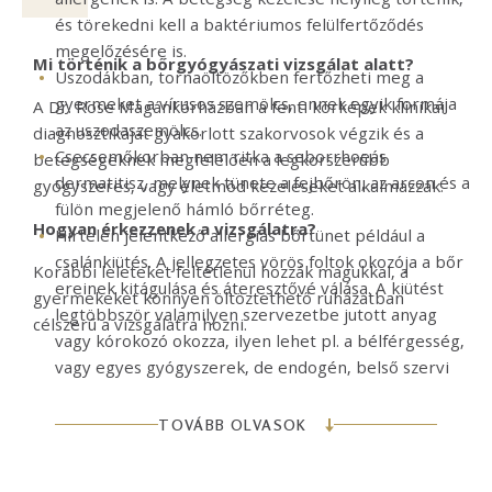
és törekedni kell a baktériumos felülfertőződés
megelőzésére is.
Mi történik a bőrgyógyászati vizsgálat alatt?
Uszodákban, tornaöltözőkben fertőzheti meg a
gyermeket a vírusos szemölcs, ennek egyik formája
A Dr. Rose Magánkórházban a fenti kórképek klinikai
az uszodaszemölcs.
diagnosztikáját gyakorlott szakorvosok végzik és a
Csecsemőkorban nem ritka a seborrhoeás
betegségeknek megfelelően a legkorszerűbb
dermatitisz, melynek tünete a fejbőrön, az arcon és a
gyógyszeres, vagy életmód kezeléseket alkalmazzák.
fülön megjelenő hámló bőrréteg.
Hogyan érkezzenek a vizsgálatra?
Hirtelen jelentkező allergiás bőrtünet például a
csalánkiütés. A jellegzetes vörös foltok okozója a bőr
Korábbi leleteket feltétlenül hozzák magukkal, a
ereinek kitágulása és áteresztővé válása. A kiütést
gyermekeket könnyen öltöztethető ruházatban
legtöbbször valamilyen szervezetbe jutott anyag
célszerű a vizsgálatra hozni.
vagy kórokozó okozza, ilyen lehet pl. a bélférgesség,
vagy egyes gyógyszerek, de endogén, belső szervi
okai is lehetnek, illetve fizikai tényezőkre is
kialakulhat csalánkiütés.
TOVÁBB OLVASOK
Gyakori csecsemő- gyermekkori betegségek:
pelenka dermatitisz, éranyajegyek, festékes