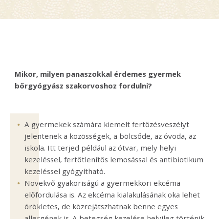
Mikor, milyen panaszokkal érdemes gyermek
bőrgyógyász szakorvoshoz fordulni?
A gyermekek számára kiemelt fertőzésveszélyt
jelentenek a közösségek, a bölcsőde, az óvoda, az
iskola. Itt terjed például az ótvar, mely helyi
kezeléssel, fertőtlenítős lemosással és antibiotikum
kezeléssel gyógyítható.
Növekvő gyakoriságú a gyermekkori ekcéma
előfordulása is. Az ekcéma kialakulásának oka lehet
örökletes, de közrejátszhatnak benne egyes
allergének is. A betegség kezelése helyileg történik,