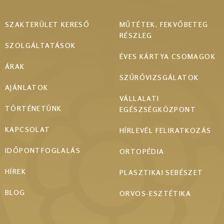
Footer
SZAKTERÜLET KERESŐ
MŰTÉTEK, FEKVŐBETEG
RÉSZLEG
menu
SZOLGÁLTATÁSOK
ÉVES KÁRTYA CSOMAGOK
ÁRAK
SZŰRŐVIZSGÁLATOK
AJÁNLATOK
VÁLLALATI
TÖRTÉNETÜNK
EGÉSZSÉGKÖZPONT
KAPCSOLAT
HÍRLEVÉL FELIRATKOZÁS
IDŐPONTFOGLALÁS
ORTOPÉDIA
HÍREK
PLASZTIKAI SEBÉSZET
BLOG
ORVOS-ESZTÉTIKA