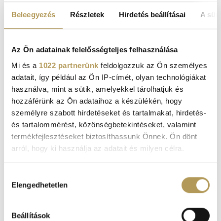
NEUROLÓGIA
Beleegyezés
Részletek
Hirdetés beállításai
A süti
A demencia és a Demencia Prevenciós
Program
Az Ön adatainak felelősségteljes felhasználása
Mi és a
1022 partnerünk
feldolgozzuk az Ön személyes
adatait, így például az Ön IP-címét, olyan technológiákat
használva, mint a sütik, amelyekkel tárolhatjuk és
hozzáférünk az Ön adataihoz a készülékén, hogy
személyre szabott hirdetéseket és tartalmakat, hirdetés-
és tartalommérést, közönségbetekintéseket, valamint
termékfejlesztéseket biztosíthassunk Önnek. Ön dönt
arról, hogy ki használja az adatait és milyen célra.
Ha engedélyezi, a következőt is meg szeretnénk tenni:
Hozzájárulás
Elengedhetetlen
Információgyűjtés az Ön földrajzi
kiválasztása
elhelyezkedéséről pár méteres pontossággal
Az Ön készülékén beazonosítása annak konkrét
DR. ROSE MAGÁNKÓRHÁZ
Beállítások