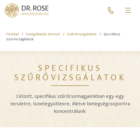
Skip
Pre
to
header
Men
main
menu
content
Breadcrumb
Főoldal
Szolgáltatás kereső
Szűrővizsgálatok
Specifikus
szűrővizsgálatok
SPECIFIKUS
SZŰRŐVIZSGÁLATOK
Célzott, specifikus szűrőcsomagjainkban egy-egy
területre, tünetegyüttesre, illetve betegségcsoportra
koncentrálunk: