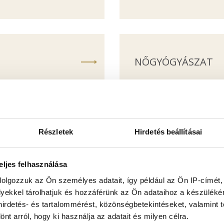
NŐGYÓGYÁSZAT
M
ORVOS-ESZTÉTIKA
Részletek
Hirdetés beállításai
eljes felhasználása
dolgozzuk az Ön személyes adatait, így például az Ön IP-címét,
lyekkel tárolhatjuk és hozzáférünk az Ön adataihoz a készülék
POST-COVID REND
 hirdetés- és tartalommérést, közönségbetekintéseket, valamint 
t arról, hogy ki használja az adatait és milyen célra.