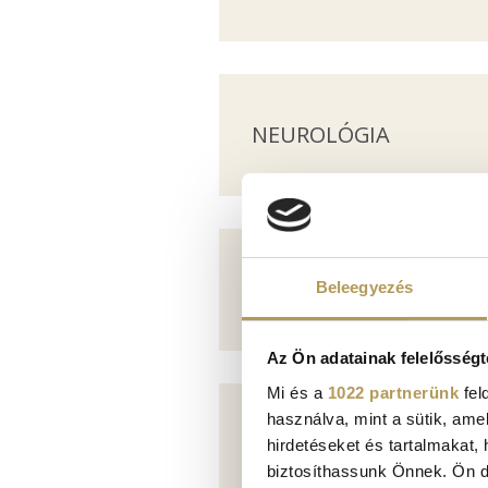
NEUROLÓGIA
ORTOPÉDIAI CENTRU
Beleegyezés
Az Ön adatainak felelősségt
Mi és a
1022 partnerünk
fel
használva, mint a sütik, ame
PLASZTIKAI SEBÉSZET
hirdetéseket és tartalmakat,
biztosíthassunk Önnek. Ön dön