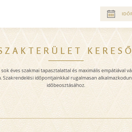
Pre
IDŐ
header
menu
SZAKTERÜLET KERES
, sok éves szakmai tapasztalattal és maximális empátiával vá
n. Szakrendelési időpontjainkkal rugalmasan alkalmazkodun
időbeosztásához.