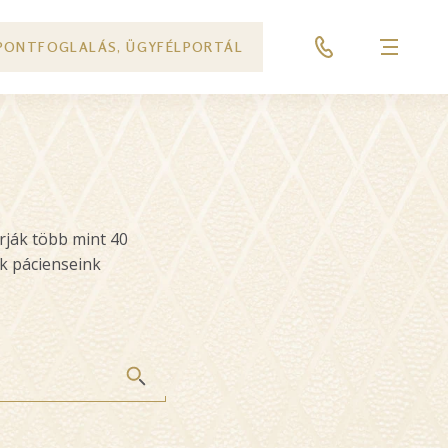
PONTFOGLALÁS, ÜGYFÉLPORTÁL
Menü
Ő
rják több mint 40
k pácienseink