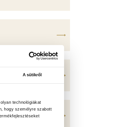
A sütikről
 olyan technológiákat
én, hogy személyre szabott
ELÉS
termékfejlesztéseket