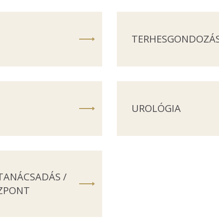
TERHESGONDOZÁ
UROLÓGIA
TANÁCSADÁS /
ZPONT