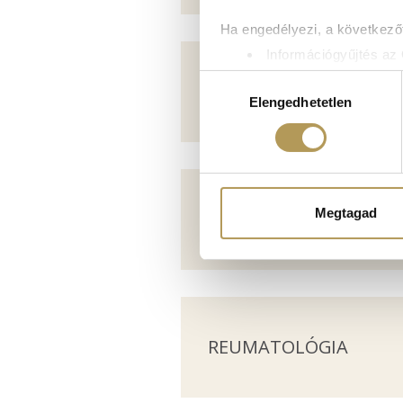
Ha engedélyezi, a következőt
Információgyűjtés az 
Az Ön készülékén bea
Hozzájárulás
PROKTOLÓGIA
Tudjon meg többet személyes 
Elengedhetetlen
kiválasztása
módosíthatja vagy visszavonh
Sütiket használunk a tartal
weboldalforgalmunk elemzésé
weboldalhasználatra vonatko
Megtagad
PULMONOLÓGIA
számukra vagy az Ön által ha
REUMATOLÓGIA