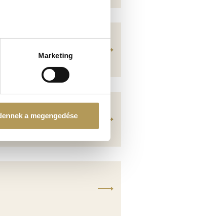
ellenőrzésével
észletek pontban
. Bármikor
Marketing
tosításához, valamint
einkkel megosztjuk az Ön
l, amelyeket Ön adott meg
dennek a megengedése