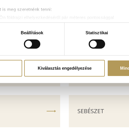
 is meg szeretnénk tenni:
Ön földrajzi elhelyezkedéséről pár méteres pontossággal
zonosítása annak konkrét tulajdonságainak (ujjlenyomat) aktív 
PSZICHIÁTRIA
adatainak feldolgozási módjairól és adja meg preferenciáit a
R
Beállítások
Statisztikai
atja a Sütinyilatkozathoz való hozzájárulását.
mak és hirdetések személyre szabásához, közösségi funkciók biz
hez. Ezenkívül közösségi média-, hirdető- és elemező partner
zó adatait, akik kombinálhatják az adatokat más olyan adatokka
Kiválasztás engedélyezése
Min
RADIOLÓGIA
sznált más szolgáltatásokból gyűjtöttek.
SEBÉSZET