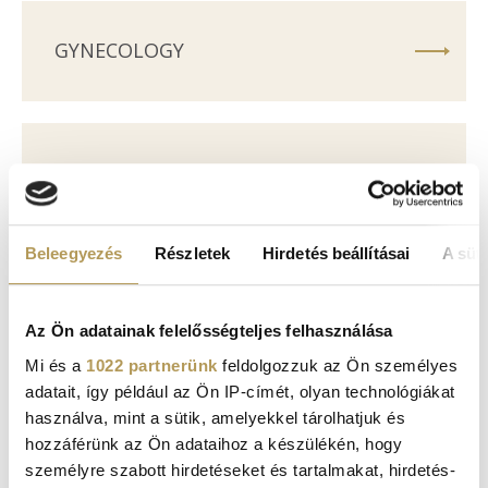
GYNECOLOGY
ORTHOPEDIC CENTER
Beleegyezés
Részletek
Hirdetés beállításai
A süti
MEDICAL AESTHETICS
Az Ön adatainak felelősségteljes felhasználása
Mi és a
1022 partnerünk
feldolgozzuk az Ön személyes
adatait, így például az Ön IP-címét, olyan technológiákat
PLASTIC SURGERY
használva, mint a sütik, amelyekkel tárolhatjuk és
hozzáférünk az Ön adataihoz a készülékén, hogy
személyre szabott hirdetéseket és tartalmakat, hirdetés-