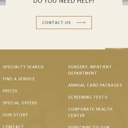
DO YOU NEED HELP?
CONTACT US
Footer
SPECIALTY SEARCH
SURGERY, INPATIENT
DEPARTMENT
menu
FIND A SERVICE
ANNUAL CARD PACKAGES
PRICES
SCREENING TESTS
SPECIAL OFFERS
CORPORATE HEALTH
OUR STORY
CENTER
CONTACT
SUBSCRIBE TO OUR