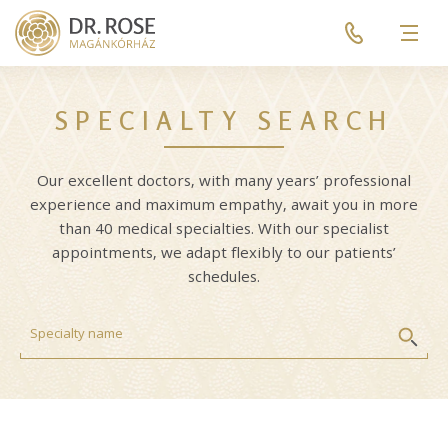
Skip
Pre
to
header
Men
main
menu
content
SPECIALTY SEARCH
Our excellent doctors, with many years’ professional
experience and maximum empathy, await you in more
than 40 medical specialties. With our specialist
appointments, we adapt flexibly to our patients’
schedules.