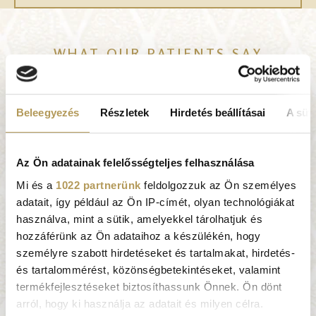
WHAT OUR PATIENTS SAY
Very professional
Image
doctors and nurses. All
Beleegyezés
Részletek
Hirdetés beállításai
A süti
staff are very friendly
and supportive. I
Az Ön adatainak felelősségteljes felhasználása
appreciate the calls from
the Dr. Rose staff
Mi és a
1022 partnerünk
feldolgozzuk az Ön személyes
whenever we book an
adatait, így például az Ön IP-címét, olyan technológiákat
SZABINA TOMÁN
,
appointment to get
használva, mint a sütik, amelyekkel tárolhatjuk és
President, Toman
more information about
hozzáférünk az Ön adataihoz a készülékén, hogy
Lifestyle
the problem. Good to
személyre szabott hirdetéseket és tartalmakat, hirdetés-
get this feedback survey
és tartalommérést, közönségbetekintéseket, valamint
Prevention and
from time to time so
termékfejlesztéseket biztosíthassunk Önnek. Ön dönt
screening are
that we could share our
arról, hogy ki használja az adatait és milyen célra.
paramount to me. With