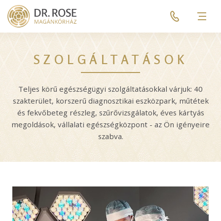
Skip
Pre
to
header
Men
main
menu
content
SZOLGÁLTATÁSOK
Teljes körű egészségügyi szolgáltatásokkal várjuk: 40
szakterület, korszerű diagnosztikai eszközpark, műtétek
és fekvőbeteg részleg, szűrővizsgálatok, éves kártyás
megoldások, vállalati egészségközpont - az Ön igényeire
szabva.
Image