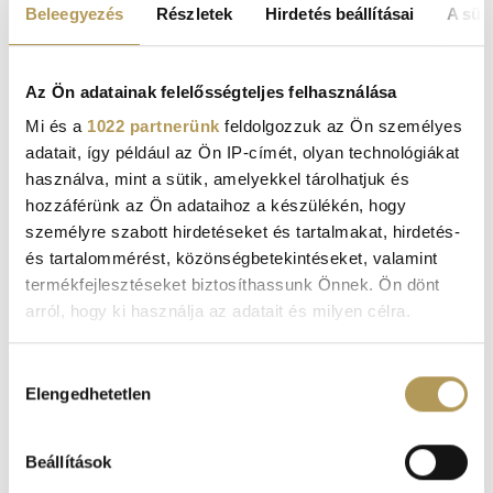
KOMPLEX MENOPAUZA KIVIZSGÁLÁS
Beleegyezés
Részletek
Hirdetés beállításai
A süti
Az Ön adatainak felelősségteljes felhasználása
Image
Mi és a
1022 partnerünk
feldolgozzuk az Ön személyes
adatait, így például az Ön IP-címét, olyan technológiákat
használva, mint a sütik, amelyekkel tárolhatjuk és
hozzáférünk az Ön adataihoz a készülékén, hogy
személyre szabott hirdetéseket és tartalmakat, hirdetés-
és tartalommérést, közönségbetekintéseket, valamint
termékfejlesztéseket biztosíthassunk Önnek. Ön dönt
arról, hogy ki használja az adatait és milyen célra.
Ha engedélyezi, a következőt is meg szeretnénk tenni:
Hozzájárulás
Elengedhetetlen
Információgyűjtés az Ön földrajzi
kiválasztása
elhelyezkedéséről pár méteres pontossággal
Az Ön készülékén beazonosítása annak konkrét
Beállítások
tulajdonságainak (ujjlenyomat) aktív ellenőrzésével
HORKOLÁS KIVIZSGÁLÁS CSOMAG