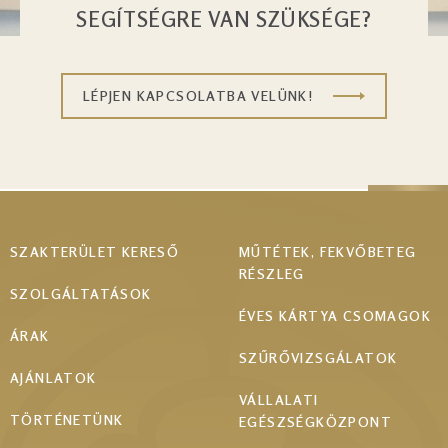
SEGÍTSÉGRE VAN SZÜKSÉGE?
LÉPJEN KAPCSOLATBA VELÜNK!
Footer
SZAKTERÜLET KERESŐ
MŰTÉTEK, FEKVŐBETEG
RÉSZLEG
menu
SZOLGÁLTATÁSOK
ÉVES KÁRTYA CSOMAGOK
ÁRAK
SZŰRŐVIZSGÁLATOK
AJÁNLATOK
VÁLLALATI
TÖRTÉNETÜNK
EGÉSZSÉGKÖZPONT