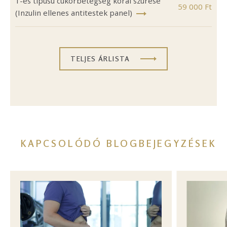
1-es típusú cukorbetegség korai szűrése
59 000 Ft
(Inzulin ellenes antitestek panel)
TELJES ÁRLISTA
KAPCSOLÓDÓ BLOGBEJEGYZÉSEK
Image
Image