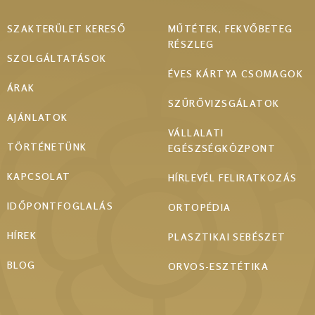
Footer
SZAKTERÜLET KERESŐ
MŰTÉTEK, FEKVŐBETEG
RÉSZLEG
menu
SZOLGÁLTATÁSOK
ÉVES KÁRTYA CSOMAGOK
ÁRAK
SZŰRŐVIZSGÁLATOK
AJÁNLATOK
VÁLLALATI
TÖRTÉNETÜNK
EGÉSZSÉGKÖZPONT
KAPCSOLAT
HÍRLEVÉL FELIRATKOZÁS
IDŐPONTFOGLALÁS
ORTOPÉDIA
HÍREK
PLASZTIKAI SEBÉSZET
BLOG
ORVOS-ESZTÉTIKA