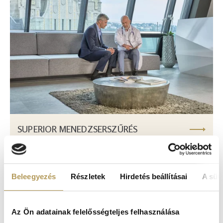
SUPERIOR MENEDZSERSZŰRÉS
ÖSSZEHASONLÍTÁS
Beleegyezés
Részletek
Hirdetés beállításai
A süti
SZENIOR SZŰRŐCSOMAG – 65 ÉV
FELETTIEKNEK
Az Ön adatainak felelősségteljes felhasználása