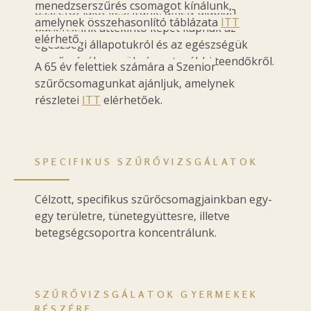
menedzserszűrés csomagot kínálunk,
összefoglalót készítünk, amely alapján
amelynek összehasonlító táblázata
ITT
pácienseink áttekintő képet kapnak az
elérhető.
egészségi állapotukról és az egészségük
megőrzéséhez szükséges további teendőkről.
A 65 év felettiek számára a Szenior
szűrőcsomagunkat ajánljuk, amelynek
részletei
ITT
elérhetőek.
SPECIFIKUS SZŰRŐVIZSGÁLATOK
Célzott, specifikus szűrőcsomagjainkban egy-
egy területre, tünetegyüttesre, illetve
betegségcsoportra koncentrálunk.
SZŰRŐVIZSGÁLATOK GYERMEKEK
RÉSZÉRE