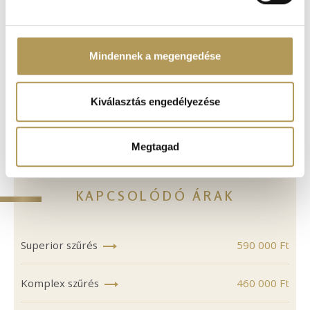
GYERMEKEK RÉSZÉRE: 1-17 ÉVES KORIG
Sütiket használunk a tartalmak és hirdetések személyre
szabásához, közösségi funkciók biztosításához,
valamint weboldalforgalmunk elemzéséhez. Ezenkívül
Mindennek a megengedése
közösségi média-, hirdető- és elemező partnereinkkel
1-ES TÍPUSÚ CUKORBETEGSÉG KORAI
megosztjuk az Ön weboldalhasználatra vonatkozó
SZŰRÉSE
adatait, akik kombinálhatják az adatokat más olyan
Kiválasztás engedélyezése
adatokkal, amelyeket Ön adott meg számukra vagy az
Ön által használt más szolgáltatásokból gyűjtöttek.
Megtagad
KAPCSOLÓDÓ ÁRAK
Superior szűrés
590 000 Ft
Komplex szűrés
460 000 Ft