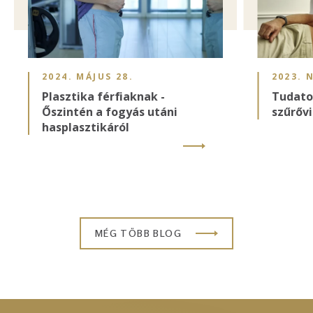
2024. MÁJUS 28.
2023. 
Plasztika férfiaknak -
Tudato
Őszintén a fogyás utáni
szűrőv
hasplasztikáról
MÉG TÖBB BLOG