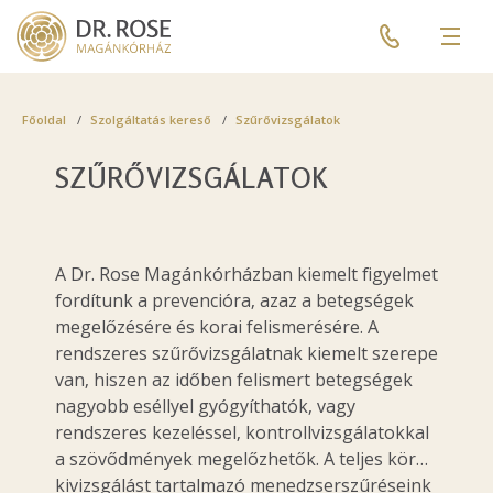
Skip
Pre
to
header
Men
main
menu
content
Breadcrumb
Főoldal
Szolgáltatás kereső
Szűrővizsgálatok
SZŰRŐVIZSGÁLATOK
A Dr. Rose Magánkórházban kiemelt figyelmet
fordítunk a prevencióra, azaz a betegségek
megelőzésére és korai felismerésére. A
rendszeres szűrővizsgálatnak kiemelt szerepe
van, hiszen az időben felismert betegségek
nagyobb eséllyel gyógyíthatók, vagy
rendszeres kezeléssel, kontrollvizsgálatokkal
a szövődmények megelőzhetők. A teljes körű
kivizsgálást tartalmazó menedzserszűréseink