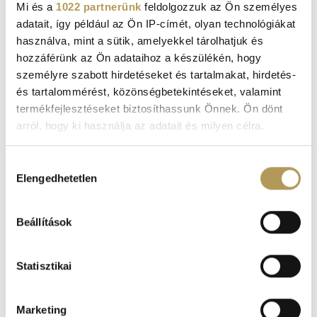
SPECIFIKUS SZŰRŐVIZSGÁLATOK
Mi és a
1022 partnerünk
feldolgozzuk az Ön személyes
adatait, így például az Ön IP-címét, olyan technológiákat
használva, mint a sütik, amelyekkel tárolhatjuk és
hozzáférünk az Ön adataihoz a készülékén, hogy
DEMENCIA PREVENCIÓS PROGRAM
személyre szabott hirdetéseket és tartalmakat, hirdetés-
és tartalommérést, közönségbetekintéseket, valamint
termékfejlesztéseket biztosíthassunk Önnek. Ön dönt
arról, hogy ki használja az adatait és milyen célra.
SZÍV- ÉS ÉRRENDSZERI (INFARKTUS ÉS
STROKE) SZŰRŐVIZSGÁLAT
Ha engedélyezi, a következőt is meg szeretnénk tenni:
Hozzájárulás
Elengedhetetlen
Információgyűjtés az Ön földrajzi
kiválasztása
GYERMEK SZŰRŐVIZSGÁLATOK
elhelyezkedéséről pár méteres pontossággal
Az Ön készülékén beazonosítása annak konkrét
Beállítások
tulajdonságainak (ujjlenyomat) aktív ellenőrzésével
Tudjon meg többet személyes adatainak feldolgozási
6 HETES CSECSEMŐ
Statisztikai
módjairól és adja meg preferenciáit a
Részletek
SZŰRŐVIZSGÁLATI CSOMAG
pontban
. Bármikor módosíthatja vagy visszavonhatja a
Sütinyilatkozathoz való hozzájárulását.
Marketing