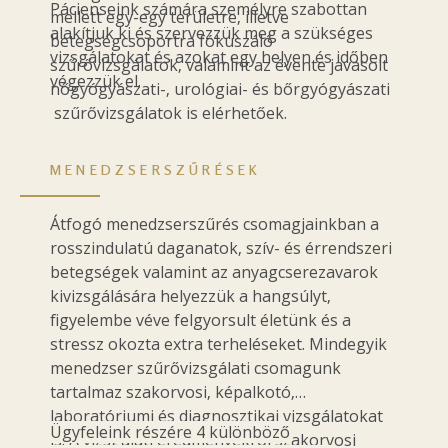
Pácienseink számára személyre szabottan
mellett egy-egy területre, illetve
alakítjuk ki és szervezzük meg a szükséges
betegségcsoportra fókuszáló
vizsgálatokat és azokat egy helyen és időben
szűrővizsgálatok, valamint az évente javasolt
végezzük el.
nőgyógyászati-, urológiai- és bőrgyógyászati
szűrővizsgálatok is elérhetőek.
MENEDZSERSZŰRÉSEK
Átfogó menedzserszűrés csomagjainkban a
rosszindulatú daganatok, szív- és érrendszeri
betegségek valamint az anyagcserezavarok
kivizsgálására helyezzük a hangsúlyt,
figyelembe véve felgyorsult életünk és a
stressz okozta extra terheléseket. Mindegyik
menedzser szűrővizsgálati csomagunk
tartalmaz szakorvosi, képalkotó,
laboratóriumi és diagnosztikai vizsgálatokat
Ügyfeleink részére 4 különböző
is. A vizsgálati eredményekről szakorvosi