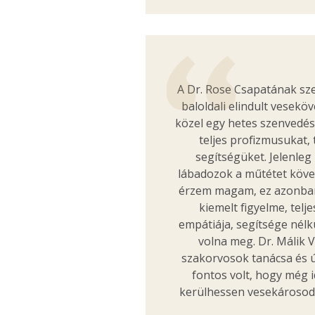
A Dr. Rose Csapatának s
baloldali elindult vesekö
közel egy hetes szenvedés
teljes profizmusukat,
segítségüket. Jelenl
lábadozok a műtétet köve
érzem magam, ez azonba
kiemelt figyelme, telj
empátiája, segítsége nélk
volna meg. Dr. Málik Vi
szakorvosok tanácsa és 
fontos volt, hogy még i
kerülhessen vesekárosodá