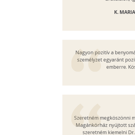
K. MARI
Nagyon pozitív a benyomá
személyzet egyaránt pozit
emberre. K
Szeretném megköszönni mi
Magánkórház nyújtott sz
szeretném kiemelni Dr.