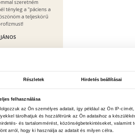
sommal szeretném
l tényleg a "páciens a
öszönöm a teljeskörű
profizmust!
JÁNOS
RTOPÉDIAI MŰTÉTEK
Részletek
Hirdetés beállításai
gody László végezte,
ogatásával. Szavakkal
eljes felhasználása
mennyire hálás vagyok
dolgozzuk az Ön személyes adatait, így például az Ön IP-címét,
latiassága, embersége
lyekkel tárolhatjuk és hozzáférünk az Ön adataihoz a készülék
 Bár még a lábadozásom
 hirdetés- és tartalommérést, közönségbetekintéseket, valamint 
ost érzékelem, hogy
t arról, hogy ki használja az adatait és milyen célra.
ást kaptam tőle! Csak