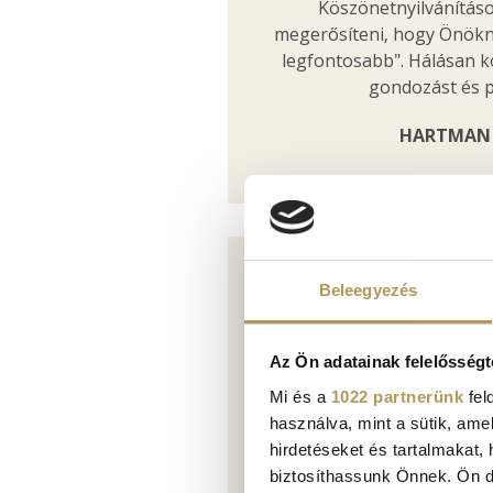
Köszönetnyilvánítá
megerősíteni, hogy Önökné
legfontosabb". Hálásan k
gondozást és 
HARTMAN 
O
Beleegyezés
Műtétemet ifjabb Dr. Han
professzionális gárda tám
Az Ön adatainak felelősségt
nem fogalmazható, hogy 
Mi és a
1022 partnerünk
fel
érte. Szaktudása, gyakor
használva, mint a sütik, ame
kiemelkedő, példaértékű!
hirdetéseket és tartalmakat,
elején járok, de már m
biztosíthassunk Önnek. Ön dön
mekkora életminőség javul