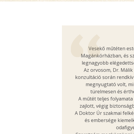
Vesekő műtéten este
Magánkórházban, és sz
legnagyobb elégedetts
Az orvosom, Dr. Málik 
konzultáció során rendkívü
megnyugtató volt, m
türelmesen és érthe
A műtét teljes folyamat
zajlott, végig biztonsá
A Doktor Úr szakmai felké
és embersége kiemelke
odafigye