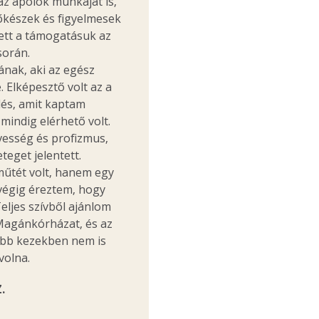
z ápolók munkáját is,
őkészek és figyelmesek
tett a támogatásuk az
során.
nak, aki az egész
 Elképesztő volt az a
lés, amit kaptam
mindig elérhető volt.
dvesség és profizmus,
eget jelentett.
műtét volt, hanem egy
 végig éreztem, hogy
eljes szívből ajánlom
Magánkórházat, és az
obb kezekben nem is
volna.
.