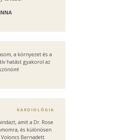
ANNA
som, a környezet és a
ív hatást gyakorol az
öszönöm!
KARDIOLÓGIA
ndazt, amit a Dr. Rose
ámomra, és különösen
 Voloncs Bernadett