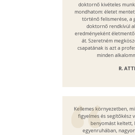
doktornő kivételes munká
mondhatom: életet mentet
történő felismerése, a 
doktornő rendkívül a
eredményeként életmentő
át. Szeretném megköszö
csapatának is azt a profe
minden alkalomma
R. ATT
Kellemes környezetben, m
figyelmes és segítőkész v
benyomást keltett,
egyenruhában, nagyon 