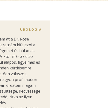
UROLÓGIA
m át a Dr. Rose
eretném kifejezni a
égemet és hálámat.
Viktor már az első
l alapos, figyelmes és
inden kérdésemre
tően válaszolt.
a nagyon profi módon
gban éreztem magam.
szültsége, kedvessége
dő, ritka az ilyen
lés.