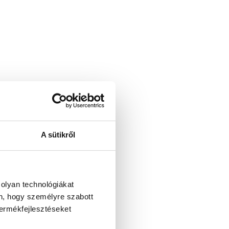
A sütikről
 olyan technológiákat
én, hogy személyre szabott
termékfejlesztéseket