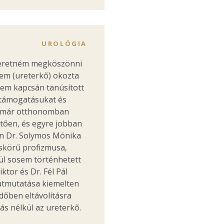
UROLÓGIA
zeretném megköszönni
vem (ureterkő) okozta
em kapcsán tanúsított
 támogatásukat és
eg már otthonomban
tően, és egyre jobban
n Dr. Solymos Mónika
eskörű profizmusa,
ül sosem történhetett
ktor és Dr. Fél Pál
útmutatása kiemelten
dőben eltávolításra
s nélkül az ureterkő.