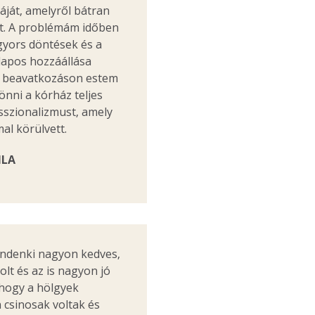
ját, amelyről bátran
t. A problémám időben
gyors döntések és a
lapos hozzáállása
 beavatkozáson estem
nni a kórház teljes
sszionalizmust, amely
l körülvett.
ILA
indenki nagyon kedves,
olt és az is nagyon jó
 hogy a hölgyek
csinosak voltak és