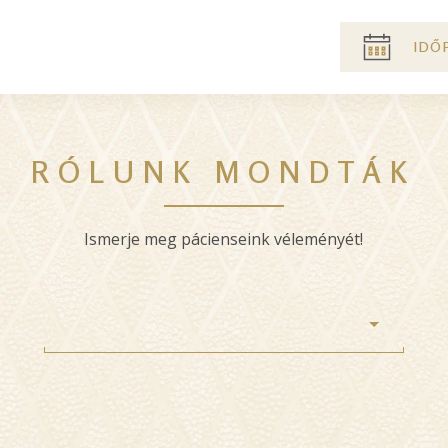
Pre
IDŐ
header
menu
RÓLUNK MONDTÁK
Ismerje meg pácienseink véleményét!