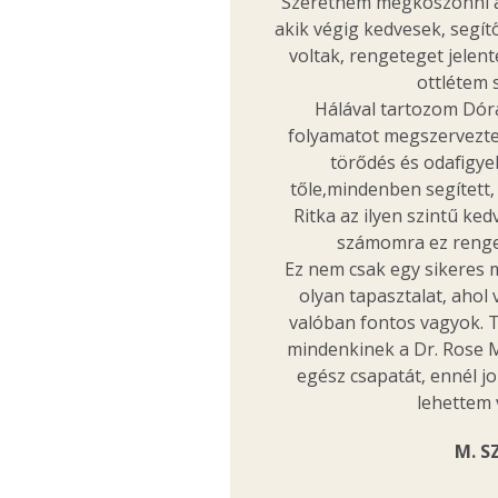
Szeretném megköszönni a
akik végig kedvesek, segít
voltak, rengeteget jelen
ottlétem 
Hálával tartozom Dórá
folyamatot megszervezte.
törődés és odafigye
tőle,mindenben segített, 
Ritka az ilyen szintű ke
számomra ez renget
Ez nem csak egy sikeres 
olyan tapasztalat, ahol
valóban fontos vagyok. T
mindenkinek a Dr. Rose 
egész csapatát, ennél j
lehettem 
M. SZ