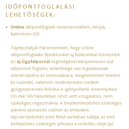
IDŐPONTFOGLALÁSI
LEHETŐSÉGEK:
Online
időpontfoglaló rendszerünkben, kérjük,
kattintson
IDE
.
Tájékoztatjuk Pácienseinket, hogy online
időpontfoglalási felületünket új funkciókkal bővítettük.
Az
új Ügyfélportál
segítségével kényelmesen tud
időpontot foglalni, lehetősége van foglalásainak
ellenőrzésére és lemondására, megtekintheti leleteit
és számláit, valamint rendszeresen szedett
gyógyszereinek felírása is igényelhető. Amennyiben
Ön már kórházunkban részt vett vizsgálaton, nem
szükséges regisztrálnia. A bejelentkezéshez szükséges
páciens azonosító számot az ambuláns
lap/zárójelentés jobb felső sarkában találja, az első
belépéshez szükséges jelszava a születési ideje (pl.