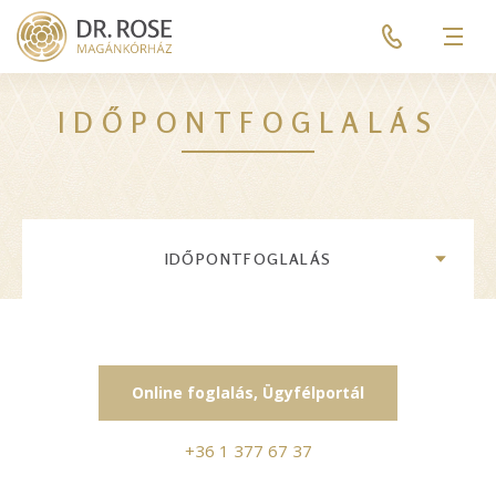
Skip
Pre
to
header
Men
main
menu
content
IDŐPONTFOGLALÁS
IDŐPONTFOGLALÁS
Online foglalás, Ügyfélportál
+36 1 377 67 37