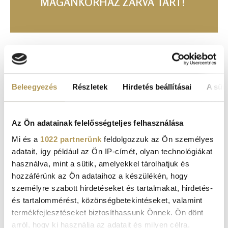
MAGÁNKÓRHÁZ ZÁRVA TART!
DR. ROSE MAGÁNKÓRHÁZ
Cím: 1051 Budapest, Széchenyi tér 7/8. C torony, 6.
Beleegyezés
Részletek
Hirdetés beállításai
A süti
emelet
Tel.:
+36 1 377 6737
Az Ön adatainak felelősségteljes felhasználása
Mi és a
1022 partnerünk
feldolgozzuk az Ön személyes
E-mail:
info@drrose.hu
adatait, így például az Ön IP-címét, olyan technológiákat
E-mail - értékesítési osztály:
sales@drrose.hu
használva, mint a sütik, amelyekkel tárolhatjuk és
Média megkeresések esetén marketing osztályunk áll a
hozzáférünk az Ön adataihoz a készülékén, hogy
sajtó munkatársainak rendelkezésére, munkájukat
személyre szabott hirdetéseket és tartalmakat, hirdetés-
készséggel segítjük tájékoztató anyagokkal, szakmai
és tartalommérést, közönségbetekintéseket, valamint
cikkekkel, fotókkal:
marketing@drrose.hu
termékfejlesztéseket biztosíthassunk Önnek. Ön dönt
arról, hogy ki használja az adatait és milyen célra.