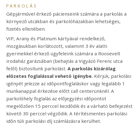
PARKOLÁS
Gépjárművel érkező pácienseink számára a parkolás a
környező utcákban és parkolóházakban lehetséges,
fizetés ellenében.
VIP, Arany és Platinum kártyával rendelkező,
mozgásukban korlátozott, valamint 3 év alatti
gyermekkel érkező ügyfeleink számára a Roosevelt
irodaház garázsában (behajtás a Vigyázó Ferenc utca
felől) biztosítunk parkolást.
A parkolás kizárólag
előzetes foglalással vehető igénybe.
Kérjük, parkolási
igényét jelezze az időpontfoglaláskor vagy legalább 1
munkanappal érkezése előtt call centerünknél. A
parkolóhely foglalás az előjegyzési időpontot
megelőzően 15 perccel kezdődik és a várható befejezést
követő 30 perccel végződik. A térítésmentes parkolási
időn túli parkolási díj számlázásra kerülhet.