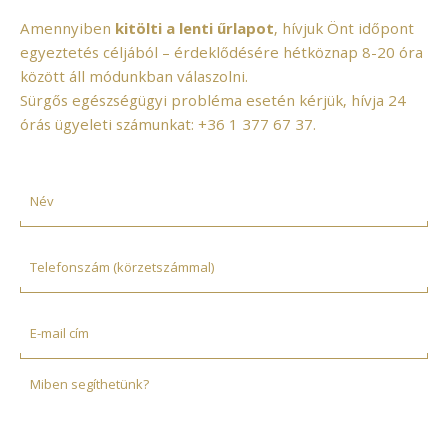
Amennyiben
kitölti a lenti űrlapot
, hívjuk Önt időpont
egyeztetés céljából – érdeklődésére hétköznap 8-20 óra
között áll módunkban válaszolni.
Sürgős egészségügyi probléma esetén kérjük, hívja 24
órás ügyeleti számunkat:
+36 1 377 67 37
.