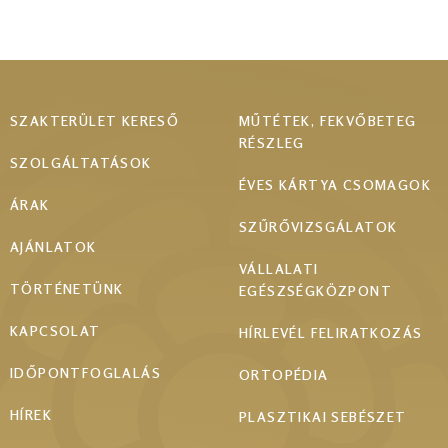
Footer
SZAKTERÜLET KERESŐ
MŰTÉTEK, FEKVŐBETEG
RÉSZLEG
menu
SZOLGÁLTATÁSOK
ÉVES KÁRTYA CSOMAGOK
ÁRAK
SZŰRŐVIZSGÁLATOK
AJÁNLATOK
VÁLLALATI
TÖRTÉNETÜNK
EGÉSZSÉGKÖZPONT
KAPCSOLAT
HÍRLEVÉL FELIRATKOZÁS
IDŐPONTFOGLALÁS
ORTOPÉDIA
HÍREK
PLASZTIKAI SEBÉSZET