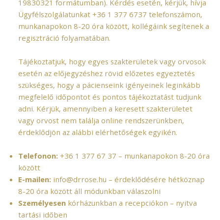
19830321 formátumban). Kérdés esetén, kérjük, hívja
Ügyfélszolgálatunkat
+36 1 377 6737
telefonszámon,
munkanapokon 8-20 óra között, kollégáink segítenek a
regisztráció folyamatában.
Tájékoztatjuk, hogy egyes szakterületek vagy orvosok
esetén az előjegyzéshez rövid előzetes egyeztetés
szükséges, hogy a pácienseink igényeinek leginkább
megfelelő időpontot és pontos tájékoztatást tudjunk
adni. Kérjük, amennyiben a keresett szakterületet
vagy orvost nem találja online rendszerünkben,
érdeklődjön az alábbi elérhetőségek egyikén.
Telefonon:
+36 1 377 67 37
– munkanapokon 8-20 óra
között
E-mailen:
info@drrose.hu
– érdeklődésére hétköznap
8-20 óra között áll módunkban válaszolni
Személyesen
kórházunkban a recepciókon – nyitva
tartási időben