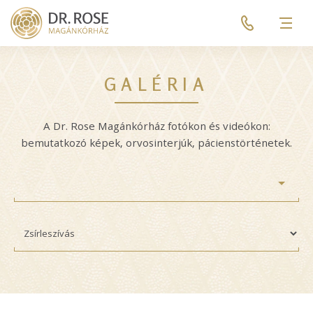
Skip
Pre
to
header
Men
main
menu
content
GALÉRIA
A Dr. Rose Magánkórház fotókon és videókon:
bemutatkozó képek, orvosinterjúk, pácienstörténetek.