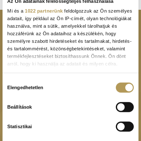
Az Ön adatainak felelősségteljes felhasználása
Mi és a
1022 partnerünk
feldolgozzuk az Ön személyes
adatait, így például az Ön IP-címét, olyan technológiákat
használva, mint a sütik, amelyekkel tárolhatjuk és
Footer
SZAKTERÜLET KERESŐ
MŰTÉTEK, FEKVŐBETEG
hozzáférünk az Ön adataihoz a készülékén, hogy
RÉSZLEG
menu
személyre szabott hirdetéseket és tartalmakat, hirdetés-
SZOLGÁLTATÁSOK
és tartalommérést, közönségbetekintéseket, valamint
ÉVES KÁRTYA CSOMAGOK
ÁRAK
termékfejlesztéseket biztosíthassunk Önnek. Ön dönt
SZŰRŐVIZSGÁLATOK
arról, hogy ki használja az adatait és milyen célra.
AJÁNLATOK
VÁLLALATI
Ha engedélyezi, a következőt is meg szeretnénk tenni:
Hozzájárulás
TÖRTÉNETÜNK
EGÉSZSÉGKÖZPONT
Elengedhetetlen
Információgyűjtés az Ön földrajzi
kiválasztása
KAPCSOLAT
elhelyezkedéséről pár méteres pontossággal
HÍRLEVÉL FELIRATKOZÁS
Az Ön készülékén beazonosítása annak konkrét
Beállítások
IDŐPONTFOGLALÁS
ORTOPÉDIA
tulajdonságainak (ujjlenyomat) aktív ellenőrzésével
Tudjon meg többet személyes adatainak feldolgozási
HÍREK
PLASZTIKAI SEBÉSZET
Statisztikai
módjairól és adja meg preferenciáit a
Részletek
pontban
. Bármikor módosíthatja vagy visszavonhatja a
BLOG
ORVOS-ESZTÉTIKA