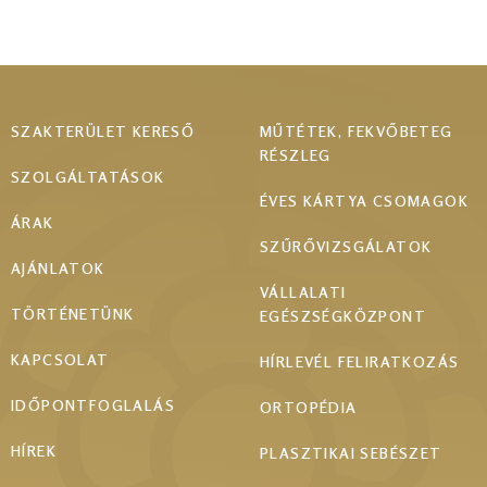
Footer
SZAKTERÜLET KERESŐ
MŰTÉTEK, FEKVŐBETEG
RÉSZLEG
menu
SZOLGÁLTATÁSOK
ÉVES KÁRTYA CSOMAGOK
ÁRAK
SZŰRŐVIZSGÁLATOK
AJÁNLATOK
VÁLLALATI
TÖRTÉNETÜNK
EGÉSZSÉGKÖZPONT
KAPCSOLAT
HÍRLEVÉL FELIRATKOZÁS
IDŐPONTFOGLALÁS
ORTOPÉDIA
HÍREK
PLASZTIKAI SEBÉSZET