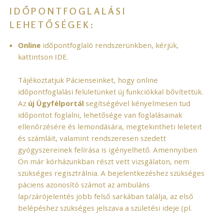
IDŐPONTFOGLALÁSI
LEHETŐSÉGEK:
Online
időpontfoglaló rendszerünkben, kérjük,
kattintson
IDE
.
Tájékoztatjuk Pácienseinket, hogy online
időpontfoglalási felületünket új funkciókkal bővítettük.
Az
új Ügyfélportál
segítségével kényelmesen tud
időpontot foglalni, lehetősége van foglalásainak
ellenőrzésére és lemondására, megtekintheti leleteit
és számláit, valamint rendszeresen szedett
gyógyszereinek felírása is igényelhető. Amennyiben
Ön már kórházunkban részt vett vizsgálaton, nem
szükséges regisztrálnia. A bejelentkezéshez szükséges
páciens azonosító számot az ambuláns
lap/zárójelentés jobb felső sarkában találja, az első
belépéshez szükséges jelszava a születési ideje (pl.