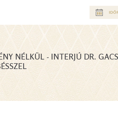
Pre
IDŐ
header
menu
ÉNY NÉLKÜL - INTERJÚ DR. GAC
BÉSSZEL