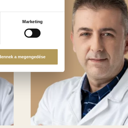
ellenőrzésével
észletek pontban
. Bármikor
Marketing
tosításához, valamint
einkkel megosztjuk az Ön
l, amelyeket Ön adott meg
dennek a megengedése