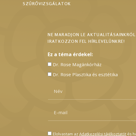
SZŰRŐVIZSGÁLATOK
NE MARADJON LE AKTUALITÁSAINKRÓL
IRATKOZZON FEL HÍRLEVELÜNKRE!
Ez a téma érdekel:
Dr. Rose Magánkórház
Dr. Rose Plasztika és esztétika
Elolvastam az
Adatkezelési tájékoztatót
és h