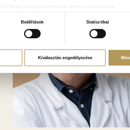
Ön földrajzi elhelyezkedéséről pár méteres pontossággal
zonosítása annak konkrét tulajdonságainak (ujjlenyomat) aktív 
adatainak feldolgozási módjairól és adja meg preferenciáit a
R
Beállítások
Statisztikai
atja a Sütinyilatkozathoz való hozzájárulását.
mak és hirdetések személyre szabásához, közösségi funkciók biz
hez. Ezenkívül közösségi média-, hirdető- és elemező partner
zó adatait, akik kombinálhatják az adatokat más olyan adatokka
Kiválasztás engedélyezése
Min
sznált más szolgáltatásokból gyűjtöttek.