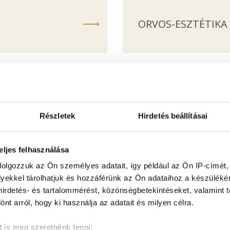
ORVOS-ESZTÉTIKA
Részletek
Hirdetés beállításai
eljes felhasználása
dolgozzuk az Ön személyes adatait, így például az Ön IP-címét,
A TÉMÁBAN JÁRTAS ORVOSAI
lyekkel tárolhatjuk és hozzáférünk az Ön adataihoz a készülék
 hirdetés- és tartalommérést, közönségbetekintéseket, valamint 
t arról, hogy ki használja az adatait és milyen célra.
 is meg szeretnénk tenni: