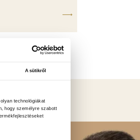
A sütikről
 olyan technológiákat
NK
én, hogy személyre szabott
termékfejlesztéseket