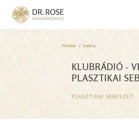
Skip
to
main
content
Breadcrumb
Főoldal
Galéria
KLUBRÁDIÓ - V
PLASZTIKAI SE
PLASZTIKAI SEBÉSZET