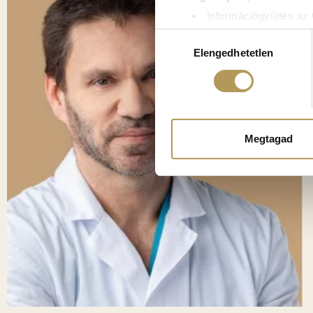
Információgyűjtés az 
Az Ön készülékén bea
Hozzájárulás
Tudjon meg többet személyes 
Elengedhetetlen
kiválasztása
módosíthatja vagy visszavonh
Sütiket használunk a tartal
weboldalforgalmunk elemzésé
weboldalhasználatra vonatko
Megtagad
számukra vagy az Ön által ha