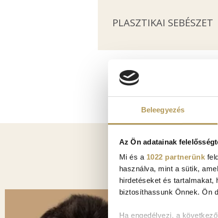
PLASZTIKAI SEBÉSZET
Beleegyezés
Az Ön adatainak felelősségt
Mi és a
1022 partnerünk
fel
használva, mint a sütik, ame
hirdetéseket és tartalmakat,
biztosíthassunk Önnek. Ön dön
Ha engedélyezi, a következőt