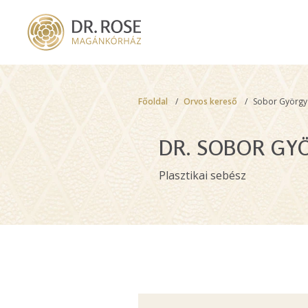
Skip
to
main
content
Breadcrumb
Főoldal
Orvos kereső
Sobor György
DR. SOBOR GY
Plasztikai sebész