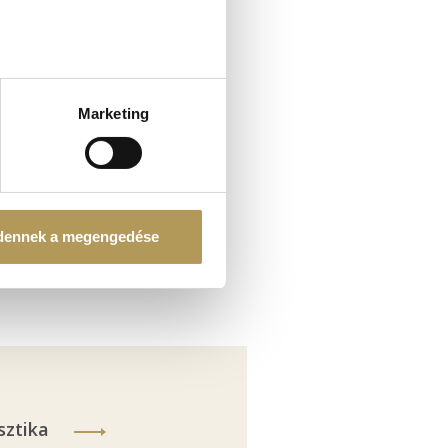
ellenőrzésével
észletek pontban
. Bármikor
Marketing
tosításához, valamint
einkkel megosztjuk az Ön
l, amelyeket Ön adott meg
dennek a megengedése
sztika