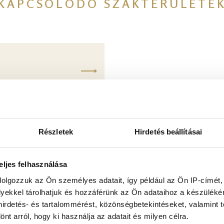
KAPCSOLÓDÓ SZAKTERÜLETE
Részletek
Hirdetés beállításai
eljes felhasználása
dolgozzuk az Ön személyes adatait, így például az Ön IP-címét,
lyekkel tárolhatjuk és hozzáférünk az Ön adataihoz a készülék
 hirdetés- és tartalommérést, közönségbetekintéseket, valamint 
KAPCSOLÓDÓ GALÉRIA
t arról, hogy ki használja az adatait és milyen célra.