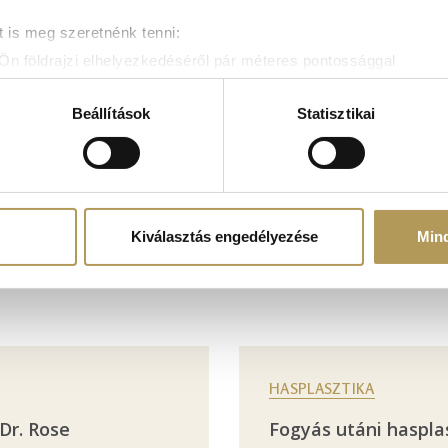
 is meg szeretnénk tenni:
Ön földrajzi elhelyezkedéséről pár méteres pontossággal
zonosítása annak konkrét tulajdonságainak (ujjlenyomat) aktív 
adatainak feldolgozási módjairól és adja meg preferenciáit a
R
Beállítások
Statisztikai
atja a Sütinyilatkozathoz való hozzájárulását.
mak és hirdetések személyre szabásához, közösségi funkciók biz
hez. Ezenkívül közösségi média-, hirdető- és elemező partner
zó adatait, akik kombinálhatják az adatokat más olyan adatokka
Kiválasztás engedélyezése
Min
sznált más szolgáltatásokból gyűjtöttek.
HASPLASZTIKA
 Dr. Rose
Fogyás utáni haspla