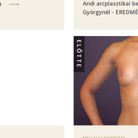
Andi arcplasztikai b
a
Györgynél - EREDM