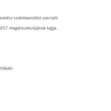
sebész szakképesítést szerzett.
MPHEST magánszekciójának tagja.
ztályán