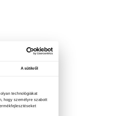
K
A sütikről
 olyan technológiákat
én, hogy személyre szabott
termékfejlesztéseket