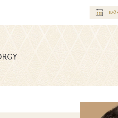
Pre
IDŐ
header
menu
ÖRGY