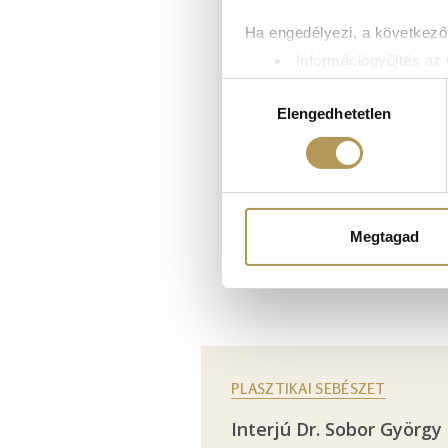
Ha engedélyezi, a következőt
Információgyűjtés az 
Az Ön készülékén bea
Hozzájárulás
Tudjon meg többet személyes 
Elengedhetetlen
kiválasztása
módosíthatja vagy visszavonh
Sütiket használunk a tartal
weboldalforgalmunk elemzésé
weboldalhasználatra vonatko
Megtagad
számukra vagy az Ön által ha
PLASZTIKAI SEBÉSZET
Interjú Dr. Sobor György