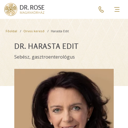
Skip
Pre
to
header
Men
main
menu
content
Breadcrumb
Főoldal
Orvos kereső
Harasta Edit
DR. HARASTA EDIT
Sebész, gasztroenterológus