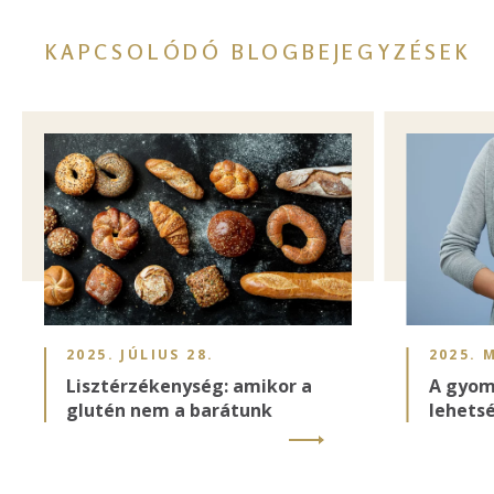
KAPCSOLÓDÓ BLOGBEJEGYZÉSEK
Image
Image
2025. JÚLIUS 28.
2025. 
Lisztérzékenység: amikor a
A gyom
glutén nem a barátunk
lehets