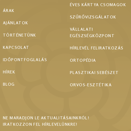
ÉVES KÁRTYA CSOMAGOK
ÁRAK
SZŰRŐVIZSGÁLATOK
AJÁNLATOK
VÁLLALATI
TÖRTÉNETÜNK
EGÉSZSÉGKÖZPONT
KAPCSOLAT
HÍRLEVÉL FELIRATKOZÁS
IDŐPONTFOGLALÁS
ORTOPÉDIA
HÍREK
PLASZTIKAI SEBÉSZET
BLOG
ORVOS-ESZTÉTIKA
NE MARADJON LE AKTUALITÁSAINKRÓL!
IRATKOZZON FEL HÍRLEVELÜNKRE!