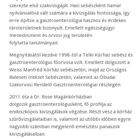
szerezte első szakvizsgáját. Hasi sebészként hamar
nyilvánvalóvá vált számára a kivizsgálás fontossága, így
erre építve a gasztroenterológia hasznos és érdekes
társterületnek bizonyult. Emellett egészségügyi
menedzsment és orvosi jog területén
folytatta tanulmányait.
Megnyitásától kezdve 1998-tól a Telki Kórház sebész és
gasztroenterológus főorvosa volt. Emellett dolgozott a
Weiss Manfréd Kórház sebészetén, majd az Országos
Baleseti Intézet Sebészetén, valamint az Óbudai
Szakorvosi Rendelő Gasztroenterológiai részlegén.
2011 óta a Dr. Rose Magánkórházban
dolgozik gasztroenterológusként, fő profilja az
endoszkópos kivizsgálások végzése. Részt vesz a kórház
szűrővizsgálataiban is, valamint az utóbbi időben egyre
nagyobb számban megjelenő emésztési panaszok
kivizsgálásaiban.