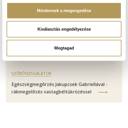
szabásához, közösségi funkciók biztosításához,
valamint weboldalforgalmunk elemzéséhez. Ezenkívül
Mindennek a megengedése
közösségi média-, hirdető- és elemező partnereinkkel
megosztjuk az Ön weboldalhasználatra vonatkozó
adatait, akik kombinálhatják az adatokat más olyan
Kiválasztás engedélyezése
adatokkal, amelyeket Ön adott meg számukra vagy az
Ön által használt más szolgáltatásokból gyűjtöttek.
Megtagad
SZŰRŐVIZSGÁLATOK
Egészségmegőrzés Jakupcsek Gabriellával -
rákmegelőzés vastagbéltükrözéssel