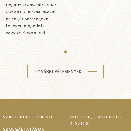
negatív tapasztalatom, a
doktornő hozzáállásával
és segítőkészségével
teljesen elégedett
vagyok! Köszönöm!
TOVÁBBI VÉLEMÉNYEK
Footer
SZAKTERÜLET KERESŐ
MŰTÉTEK, FEKVŐBETEG
RÉSZLEG
menu
SZOLGÁLTATÁSOK