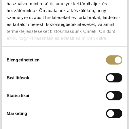
használva, mint a sütik, amelyekkel tárolhatjuk és
hozzáférünk az Ön adataihoz a készülékén, hogy
BELGYÓGYÁSZAT
személyre szabott hirdetéseket és tartalmakat, hirdetés-
és tartalommérést, közönségbetekintéseket, valamint
termékfejlesztéseket biztosíthassunk Önnek. Ön dönt
arról, hogy ki használja az adatait és milyen célra.
GASZTROENTEROLÓGIA
Ha engedélyezi, a következőt is meg szeretnénk tenni:
Hozzájárulás
Elengedhetetlen
Információgyűjtés az Ön földrajzi
kiválasztása
elhelyezkedéséről pár méteres pontossággal
Az Ön készülékén beazonosítása annak konkrét
Beállítások
tulajdonságainak (ujjlenyomat) aktív ellenőrzésével
Tudjon meg többet személyes adatainak feldolgozási
Statisztikai
módjairól és adja meg preferenciáit a
Részletek
KAPCSOLÓDÓ GALÉRIA
pontban
. Bármikor módosíthatja vagy visszavonhatja a
Sütinyilatkozathoz való hozzájárulását.
Marketing
Sütiket használunk a tartalmak és hirdetések személyre