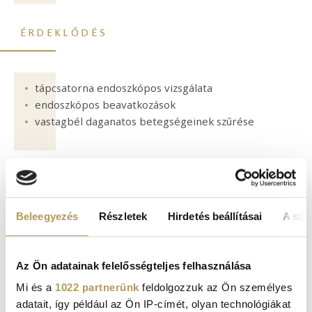
ÉRDEKLŐDÉS
tápcsatorna endoszkópos vizsgálata
endoszkópos beavatkozások
vastagbél daganatos betegségeinek szűrése
Beleegyezés
Részletek
Hirdetés beállításai
A süti
Az Ön adatainak felelősségteljes felhasználása
KAPCSOLÓDÓ SZAKTERÜLETEK
Mi és a
1022 partnerünk
feldolgozzuk az Ön személyes
adatait, így például az Ön IP-címét, olyan technológiákat