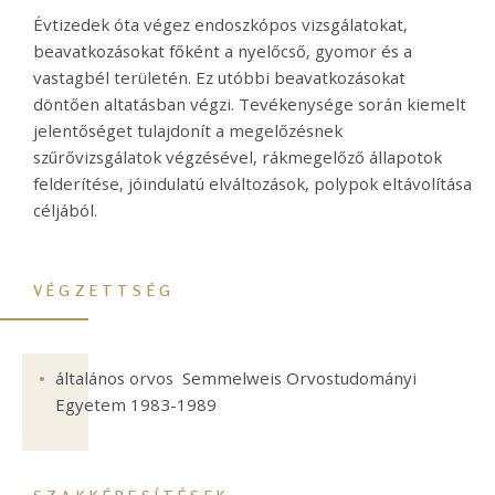
Évtizedek óta végez endoszkópos vizsgálatokat,
beavatkozásokat főként a nyelőcső, gyomor és a
vastagbél területén. Ez utóbbi beavatkozásokat
döntően altatásban végzi. Tevékenysége során kiemelt
jelentőséget tulajdonít a megelőzésnek
szűrővizsgálatok végzésével, rákmegelőző állapotok
felderítése, jóindulatú elváltozások, polypok eltávolítása
céljából.
VÉGZETTSÉG
általános orvos Semmelweis Orvostudományi
Egyetem 1983-1989