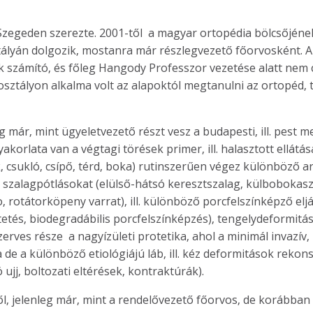
Szegeden szerezte. 2001-től a magyar ortopédia bölcsőjéne
lyán dolgozik, mostanra már részlegvezető főorvosként. A
k számító, és főleg Hangody Professzor vezetése alatt nem
 osztályon alkalma volt az alapoktól megtanulni az ortopéd, t
 már, mint ügyeletvezető részt vesz a budapesti, ill. pest m
korlata van a végtagi törések primer, ill. halasztott ellátá
k, csukló, csípő, térd, boka) rutinszerűen végez különböző ar
szalagpótlásokat (elülső-hátsó keresztszalag, külbobokasza
, rotátorköpeny varrat), ill. különböző porcfelszínképző elj
tetés, biodegradábilis porcfelszínképzés), tengelydeformitások
rves része a nagyízületi protetika, ahol a minimál invazív, 
a de a különböző etiológiájú láb, ill. kéz deformitások rekons
 ujj, boltozati eltérések, kontraktúrák).
, jelenleg már, mint a rendelővezető főorvos, de korábban t