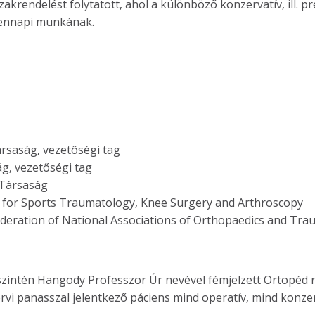
krendelést folytatott, ahol a különböző konzervatív, ill. p
ndennapi munkának.
rsaság, vezetőségi tag
g, vezetőségi tag
Társaság
 for Sports Traumatology, Knee Surgery and Arthroscopy
eration of National Associations of Orthopaedics and Tra
intén Hangody Professzor Úr nevével fémjelzett Ortopéd r
rvi panasszal jelentkező páciens mind operatív, mind konzer