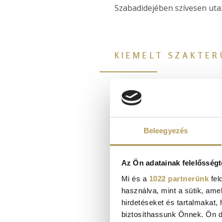
Szabadidejében szívesen uta
KIEMELT SZAKTER
porcfelszínkézés
arthroscopia, sportsebé
minimál invazív protézis
Beleegyezés
szalagpótlások, tengely
patellofemoralis eltérés
Az Ön adatainak felelősségt
Mi és a
1022 partnerünk
fel
használva, mint a sütik, ame
hirdetéseket és tartalmakat,
biztosíthassunk Önnek. Ön dön