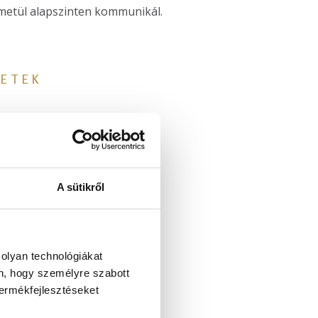
émetül alapszinten kommunikál.
LETEK
A sütikről
 olyan technológiákat
én, hogy személyre szabott
termékfejlesztéseket