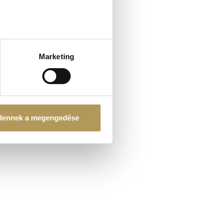
ellenőrzésével
észletek pontban
. Bármikor
Marketing
K
tosításához, valamint
einkkel megosztjuk az Ön
l, amelyeket Ön adott meg
dennek a megengedése