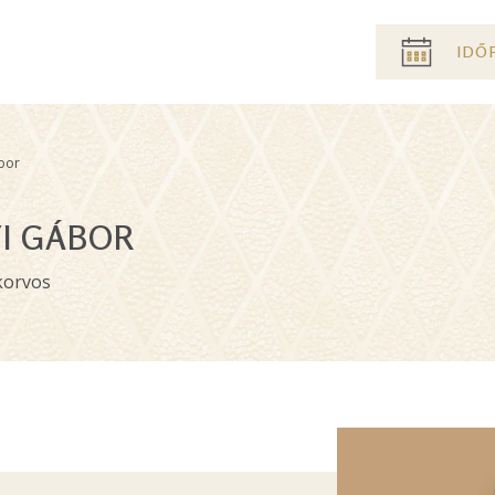
Pre
IDŐ
header
menu
bor
YI GÁBOR
korvos