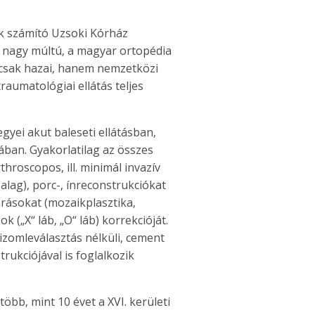
k számító Uzsoki Kórház
 nagy múltú, a magyar ortopédia
 csak hazai, hanem nemzetközi
raumatológiai ellátás teljes
egyei akut baleseti ellátásban,
sában. Gyakorlatilag az összes
throscopos, ill. minimál invazív
lag), porc-, ínreconstrukciókat
árásokat (mozaikplasztika,
 („X“ láb, „O“ láb) korrekcióját.
izomleválasztás nélküli, cement
trukciójával is foglalkozik
öbb, mint 10 évet a XVI. kerületi