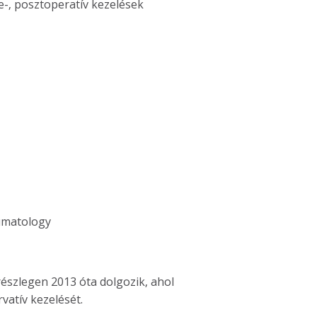
re-, posztoperatív kezelések
umatology
észlegen 2013 óta dolgozik, ahol
vatív kezelését.