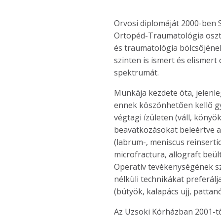
Orvosi diplomáját 2000-ben 
Ortopéd-Traumatológia osztá
és traumatológia bölcsőjéne
szinten is ismert és elismert
spektrumát.
Munkája kezdete óta, jelenleg
ennek köszönhetően kellő gya
végtagi ízületen (váll, könyö
beavatkozásokat beleértve a 
(labrum-, meniscus reinsertio
microfractura, allograft beül
Operatív tevékenységének sze
nélküli technikákat preferálj
(bütyök, kalapács ujj, pattanó
Az Uzsoki Kórházban 2001-től