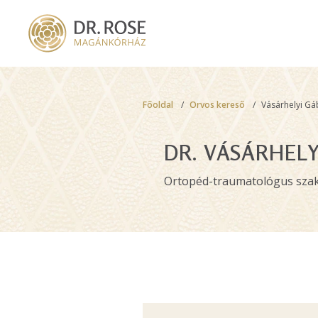
Skip
to
main
content
Breadcrumb
Főoldal
Orvos kereső
Vásárhelyi Gá
DR. VÁSÁRHEL
Ortopéd-traumatológus sza