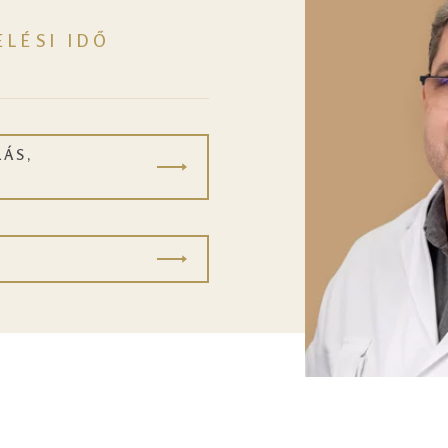
ELÉSI IDŐ
ÁS,
S