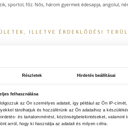
zik, sportol, főz. Nős, három gyermek édesapja, angolul, n
ÜLETEK, ILLETVE ÉRDEKLŐDÉSI TERÜ
szet
 beültetés
Részletek
Hirdetés beállításai
korrekciók
ek
eljes felhasználása
dolgozzuk az Ön személyes adatait, így például az Ön IP-címét,
lyekkel tárolhatjuk és hozzáférünk az Ön adataihoz a készülék
 hirdetés- és tartalommérést, közönségbetekintéseket, valamint 
t arról, hogy ki használja az adatait és milyen célra.