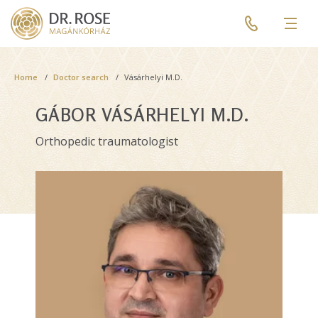
Skip
Pre
to
header
Men
main
menu
content
Breadcrumb
Home
Doctor search
Vásárhelyi M.D.
GÁBOR VÁSÁRHELYI M.D.
Orthopedic traumatologist