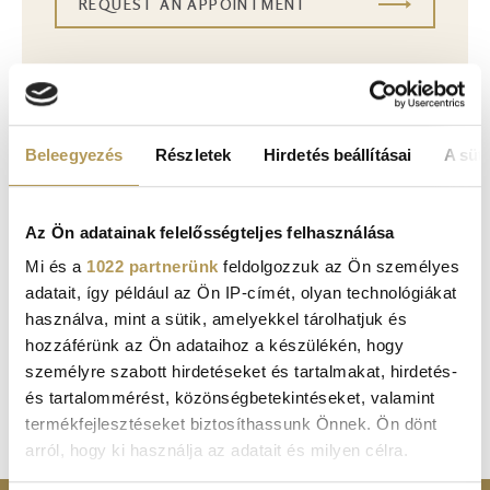
REQUEST AN APPOINTMENT
Beleegyezés
Részletek
Hirdetés beállításai
A süti
Az Ön adatainak felelősségteljes felhasználása
RELATED SPECIALTIES
Mi és a
1022 partnerünk
feldolgozzuk az Ön személyes
adatait, így például az Ön IP-címét, olyan technológiákat
használva, mint a sütik, amelyekkel tárolhatjuk és
hozzáférünk az Ön adataihoz a készülékén, hogy
ORTHOPEDIC CENTER
személyre szabott hirdetéseket és tartalmakat, hirdetés-
és tartalommérést, közönségbetekintéseket, valamint
termékfejlesztéseket biztosíthassunk Önnek. Ön dönt
arról, hogy ki használja az adatait és milyen célra.