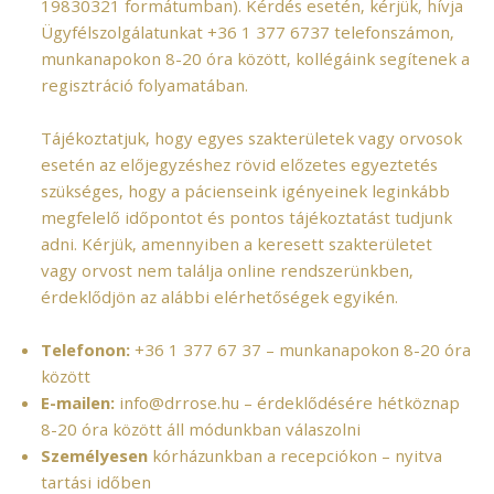
19830321 formátumban). Kérdés esetén, kérjük, hívja
Ügyfélszolgálatunkat
+36 1 377 6737
telefonszámon,
munkanapokon 8-20 óra között, kollégáink segítenek a
regisztráció folyamatában.
Tájékoztatjuk, hogy egyes szakterületek vagy orvosok
esetén az előjegyzéshez rövid előzetes egyeztetés
szükséges, hogy a pácienseink igényeinek leginkább
megfelelő időpontot és pontos tájékoztatást tudjunk
adni. Kérjük, amennyiben a keresett szakterületet
vagy orvost nem találja online rendszerünkben,
érdeklődjön az alábbi elérhetőségek egyikén.
Telefonon:
+36 1 377 67 37
– munkanapokon 8-20 óra
között
E-mailen:
info@drrose.hu
– érdeklődésére hétköznap
8-20 óra között áll módunkban válaszolni
Személyesen
kórházunkban a recepciókon – nyitva
tartási időben