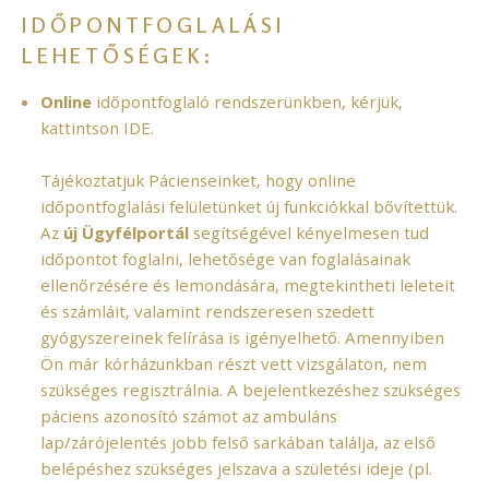
IDŐPONTFOGLALÁSI
LEHETŐSÉGEK:
Online
időpontfoglaló rendszerünkben, kérjük,
kattintson
IDE
.
Tájékoztatjuk Pácienseinket, hogy online
időpontfoglalási felületünket új funkciókkal bővítettük.
Az
új Ügyfélportál
segítségével kényelmesen tud
időpontot foglalni, lehetősége van foglalásainak
ellenőrzésére és lemondására, megtekintheti leleteit
és számláit, valamint rendszeresen szedett
gyógyszereinek felírása is igényelhető. Amennyiben
Ön már kórházunkban részt vett vizsgálaton, nem
szükséges regisztrálnia. A bejelentkezéshez szükséges
páciens azonosító számot az ambuláns
lap/zárójelentés jobb felső sarkában találja, az első
belépéshez szükséges jelszava a születési ideje (pl.