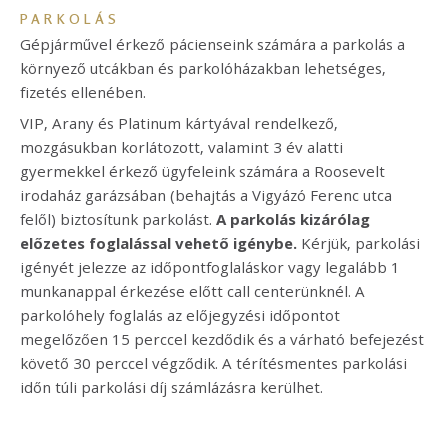
PARKOLÁS
Gépjárművel érkező pácienseink számára a parkolás a
környező utcákban és parkolóházakban lehetséges,
fizetés ellenében.
VIP, Arany és Platinum kártyával rendelkező,
mozgásukban korlátozott, valamint 3 év alatti
gyermekkel érkező ügyfeleink számára a Roosevelt
irodaház garázsában (behajtás a Vigyázó Ferenc utca
felől) biztosítunk parkolást.
A parkolás kizárólag
előzetes foglalással vehető igénybe.
Kérjük, parkolási
igényét jelezze az időpontfoglaláskor vagy legalább 1
munkanappal érkezése előtt call centerünknél. A
parkolóhely foglalás az előjegyzési időpontot
megelőzően 15 perccel kezdődik és a várható befejezést
követő 30 perccel végződik. A térítésmentes parkolási
időn túli parkolási díj számlázásra kerülhet.