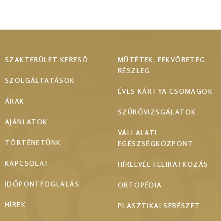
Footer
SZAKTERÜLET KERESŐ
MŰTÉTEK, FEKVŐBETEG
RÉSZLEG
menu
SZOLGÁLTATÁSOK
ÉVES KÁRTYA CSOMAGOK
ÁRAK
SZŰRŐVIZSGÁLATOK
AJÁNLATOK
VÁLLALATI
TÖRTÉNETÜNK
EGÉSZSÉGKÖZPONT
KAPCSOLAT
HÍRLEVÉL FELIRATKOZÁS
IDŐPONTFOGLALÁS
ORTOPÉDIA
HÍREK
PLASZTIKAI SEBÉSZET