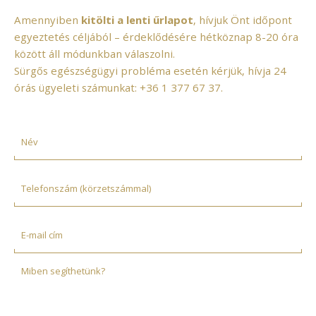
Amennyiben
kitölti a lenti űrlapot
, hívjuk Önt időpont
egyeztetés céljából – érdeklődésére hétköznap 8-20 óra
között áll módunkban válaszolni.
Sürgős egészségügyi probléma esetén kérjük, hívja 24
órás ügyeleti számunkat:
+36 1 377 67 37
.