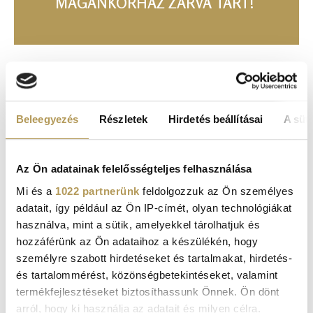
MAGÁNKÓRHÁZ ZÁRVA TART!
DR. ROSE MAGÁNKÓRHÁZ
Cím: 1051 Budapest, Széchenyi tér 7/8. C torony, 6.
Beleegyezés
Részletek
Hirdetés beállításai
A süti
emelet
Tel.:
+36 1 377 6737
Az Ön adatainak felelősségteljes felhasználása
Mi és a
1022 partnerünk
feldolgozzuk az Ön személyes
E-mail:
info@drrose.hu
adatait, így például az Ön IP-címét, olyan technológiákat
E-mail - értékesítési osztály:
sales@drrose.hu
használva, mint a sütik, amelyekkel tárolhatjuk és
Média megkeresések esetén marketing osztályunk áll a
hozzáférünk az Ön adataihoz a készülékén, hogy
sajtó munkatársainak rendelkezésére, munkájukat
személyre szabott hirdetéseket és tartalmakat, hirdetés-
készséggel segítjük tájékoztató anyagokkal, szakmai
és tartalommérést, közönségbetekintéseket, valamint
cikkekkel, fotókkal:
marketing@drrose.hu
termékfejlesztéseket biztosíthassunk Önnek. Ön dönt
arról, hogy ki használja az adatait és milyen célra.