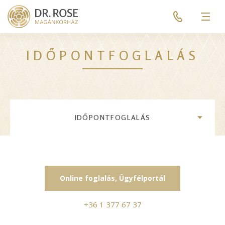
Skip
Pre
to
header
Men
main
menu
content
IDŐPONTFOGLALÁS
IDŐPONTFOGLALÁS
Online foglalás, Ügyfélportál
+36 1 377 67 37