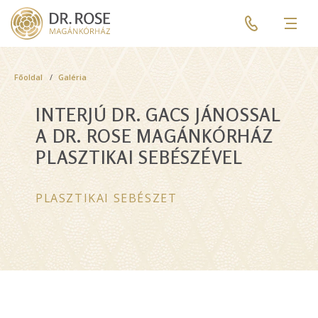
Skip
Pre
to
header
Men
main
menu
content
Breadcrumb
Főoldal
Galéria
INTERJÚ DR. GACS JÁNOSSAL
A DR. ROSE MAGÁNKÓRHÁZ
PLASZTIKAI SEBÉSZÉVEL
PLASZTIKAI SEBÉSZET