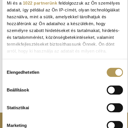
Mi és a
1022 partnerünk
feldolgozzuk az Ön személyes
adatait, így például az Ön IP-címét, olyan technológiákat
használva, mint a sütik, amelyekkel tárolhatjuk és
hozzáférünk az Ön adataihoz a készülékén, hogy
személyre szabott hirdetéseket és tartalmakat, hirdetés-
PLASZTIKAI SEBÉSZET
és tartalommérést, közönségbetekintéseket, valamint
termékfejlesztéseket biztosíthassunk Önnek. Ön dönt
Klubrádió - Vény nélkül - interjú dr.
arról, hogy ki használja az adatait és milyen célra.
Gacs János plasztikai sebésszel
Ha engedélyezi, a következőt is meg szeretnénk tenni:
Hozzájárulás
Elengedhetetlen
Információgyűjtés az Ön földrajzi
kiválasztása
elhelyezkedéséről pár méteres pontossággal
Az Ön készülékén beazonosítása annak konkrét
TOVÁBB A GALÉRIÁBA
Beállítások
tulajdonságainak (ujjlenyomat) aktív ellenőrzésével
Tudjon meg többet személyes adatainak feldolgozási
Statisztikai
módjairól és adja meg preferenciáit a
Részletek pontban
.
Bármikor módosíthatja vagy visszavonhatja a
Sütinyilatkozathoz való hozzájárulását.
Marketing