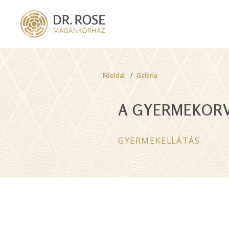
Skip
to
main
content
Breadcrumb
Főoldal
Galéria
A GYERMEKORV
GYERMEKELLÁTÁS