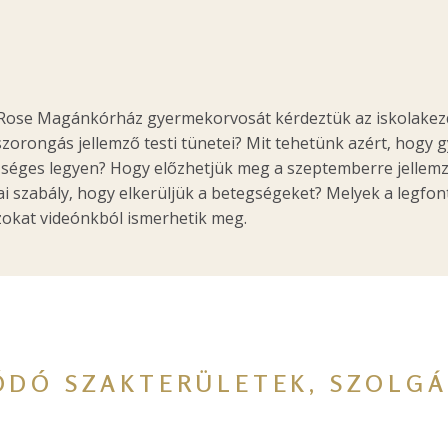
r. Rose Magánkórház gyermekorvosát kérdeztük az iskolakez
zorongás jellemző testi tünetei? Mit tehetünk azért, hogy
zséges legyen? Hogy előzhetjük meg a szeptemberre jellem
ai szabály, hogy elkerüljük a betegségeket? Melyek a legf
zokat videónkból ismerhetik meg.
ÓDÓ SZAKTERÜLETEK, SZOLGÁ