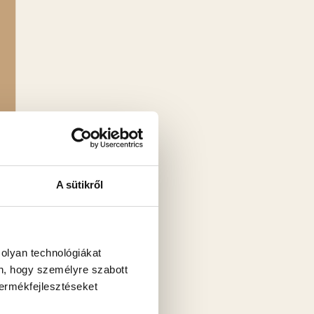
A sütikről
 olyan technológiákat
én, hogy személyre szabott
termékfejlesztéseket