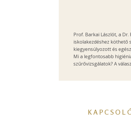
Prof. Barkai Lászlót, a D
iskolakezdéshez köthető s
kiegyensúlyozott és egés
Mi a legfontosabb higiéni
szűrővizsgálatok? A válas
KAPCSOL