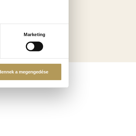
ellenőrzésével
a
észletek pontban
. Bármikor
Marketing
tosításához, valamint
einkkel megosztjuk az Ön
l, amelyeket Ön adott meg
dennek a megengedése