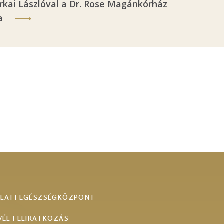
Barkai Lászlóval a Dr. Rose Magánkórház
a
ALATI EGÉSZSÉGKÖZPONT
VÉL FELIRATKOZÁS