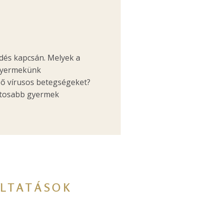
dés kapcsán. Melyek a
 gyermekünk
ző vírusos betegségeket?
ontosabb gyermek
LTATÁSOK