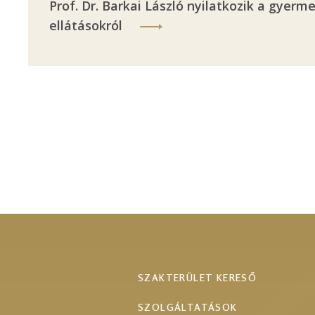
Prof. Dr. Barkai László nyilatkozik a gyer
ellátásokról
Footer
SZAKTERÜLET KERESŐ
menu
SZOLGÁLTATÁSOK