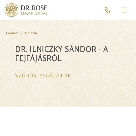
Skip
Pre
to
header
Men
main
menu
content
Breadcrumb
Főoldal
Galéria
DR. ILNICZKY SÁNDOR - A
FEJFÁJÁSRÓL
SZŰRŐVIZSGÁLATOK