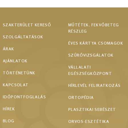
Footer
SZAKTERÜLET KERESŐ
MŰTÉTEK, FEKVŐBETEG
RÉSZLEG
menu
SZOLGÁLTATÁSOK
ÉVES KÁRTYA CSOMAGOK
ÁRAK
SZŰRŐVIZSGÁLATOK
AJÁNLATOK
VÁLLALATI
TÖRTÉNETÜNK
EGÉSZSÉGKÖZPONT
KAPCSOLAT
HÍRLEVÉL FELIRATKOZÁS
IDŐPONTFOGLALÁS
ORTOPÉDIA
HÍREK
PLASZTIKAI SEBÉSZET
BLOG
ORVOS-ESZTÉTIKA