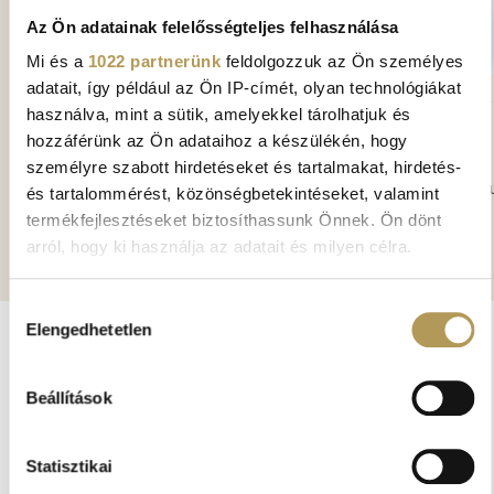
Az Ön adatainak felelősségteljes felhasználása
Mi és a
1022 partnerünk
feldolgozzuk az Ön személyes
adatait, így például az Ön IP-címét, olyan technológiákat
DR. ILNICZKY SÁNDOR
használva, mint a sütik, amelyekkel tárolhatjuk és
hozzáférünk az Ön adataihoz a készülékén, hogy
Neurológus
Járóbeteg 
személyre szabott hirdetéseket és tartalmakat, hirdetés-
kardiológu
és tartalommérést, közönségbetekintéseket, valamint
termékfejlesztéseket biztosíthassunk Önnek. Ön dönt
arról, hogy ki használja az adatait és milyen célra.
Ha engedélyezi, a következőt is meg szeretnénk tenni:
Hozzájárulás
Elengedhetetlen
Információgyűjtés az Ön földrajzi
kiválasztása
elhelyezkedéséről pár méteres pontossággal
KAPCSOLÓDÓ GALÉRIÁK
Az Ön készülékén beazonosítása annak konkrét
Beállítások
tulajdonságainak (ujjlenyomat) aktív ellenőrzésével
Tudjon meg többet személyes adatainak feldolgozási
Statisztikai
módjairól és adja meg preferenciáit a
Részletek pontban
.
Bármikor módosíthatja vagy visszavonhatja a