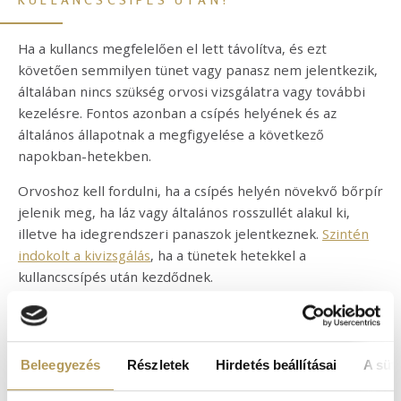
Ha a kullancs megfelelően el lett távolítva, és ezt
követően semmilyen tünet vagy panasz nem jelentkezik,
általában nincs szükség orvosi vizsgálatra vagy további
kezelésre. Fontos azonban a csípés helyének és az
általános állapotnak a megfigyelése a következő
napokban-hetekben.
Orvoshoz kell fordulni, ha a csípés helyén növekvő bőrpír
jelenik meg, ha láz vagy általános rosszullét alakul ki,
illetve ha idegrendszeri panaszok jelentkeznek.
Szintén
indokolt a kivizsgálás
, ha a tünetek hetekkel a
kullancscsípés után kezdődnek.
„A túl korán elvégzett laborvizsgálat félrevezető
eredményt adhat. A diagnózist a tünetek és a panaszok
alapján kell meghatározni” – emeli ki
Dr. Kiss-Dala
Beleegyezés
Részletek
Hirdetés beállításai
A süti
Noémi
.