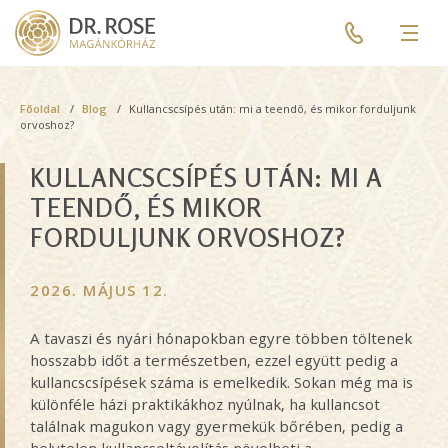
Skip
Pre
to
header
Men
main
menu
content
Breadcrumb
Főoldal
Blog
Kullancscsípés után: mi a teendő, és mikor forduljunk
orvoshoz?
KULLANCSCSÍPÉS UTÁN: MI A
TEENDŐ, ÉS MIKOR
FORDULJUNK ORVOSHOZ?
2026. MÁJUS 12.
A tavaszi és nyári hónapokban egyre többen töltenek
hosszabb időt a természetben, ezzel együtt pedig a
kullancscsípések száma is emelkedik. Sokan még ma is
különféle házi praktikákhoz nyúlnak, ha kullancsot
találnak magukon vagy gyermekük bőrében, pedig a
helytelen kullancseltávolítás növelheti a