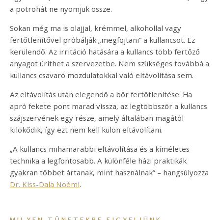
a potrohát ne nyomjuk össze.
Sokan még ma is olajjal, krémmel, alkohollal vagy
fertőtlenítővel próbálják „megfojtani” a kullancsot. Ez
kerülendő. Az irritáció hatására a kullancs több fertőző
anyagot üríthet a szervezetbe. Nem szükséges továbbá a
kullancs csavaró mozdulatokkal való eltávolítása sem.
Az eltávolítás után elegendő a bőr fertőtlenítése. Ha
apró fekete pont marad vissza, az legtöbbször a kullancs
szájszervének egy része, amely általában magától
kilökődik, így ezt nem kell külön eltávolítani.
„A kullancs mihamarabbi eltávolítása és a kíméletes
technika a legfontosabb. A különféle házi praktikák
gyakran többet ártanak, mint használnak” – hangsúlyozza
Dr. Kiss-Dala Noémi
.
MILYEN TÜNETEKRE FIGYELJÜNK