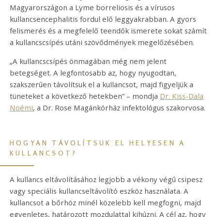
Magyarországon a Lyme borreliosis és a vírusos
kullancsencephalitis fordul elő leggyakrabban. A gyors
felismerés és a megfelelő teendők ismerete sokat számít
a kullancscsípés utáni szövődmények megelőzésében.
„A kullancscsípés önmagában még nem jelent
betegséget. A legfontosabb az, hogy nyugodtan,
szakszerűen távolítsuk el a kullancsot, majd figyeljük a
tüneteket a következő hetekben” – mondja
Dr. Kiss-Dala
Noémi
, a Dr. Rose Magánkórház infektológus szakorvosa.
HOGYAN TÁVOLÍTSUK EL HELYESEN A
KULLANCSOT?
A kullancs eltávolításához legjobb a vékony végű csipesz
vagy speciális kullancseltávolító eszköz használata. A
kullancsot a bőrhöz minél közelebb kell megfogni, majd
egyenletes, határozott mozdulattal kihúzni. A cél az, hogy