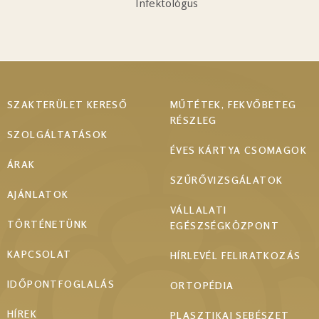
Infektológus
Footer
SZAKTERÜLET KERESŐ
MŰTÉTEK, FEKVŐBETEG
RÉSZLEG
menu
SZOLGÁLTATÁSOK
ÉVES KÁRTYA CSOMAGOK
ÁRAK
SZŰRŐVIZSGÁLATOK
AJÁNLATOK
VÁLLALATI
TÖRTÉNETÜNK
EGÉSZSÉGKÖZPONT
KAPCSOLAT
HÍRLEVÉL FELIRATKOZÁS
IDŐPONTFOGLALÁS
ORTOPÉDIA
HÍREK
PLASZTIKAI SEBÉSZET