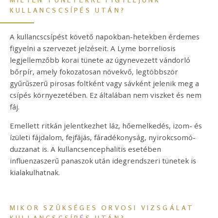
KULLANCSCSÍPÉS UTÁN?
A kullancscsípést követő napokban-hetekben érdemes
figyelni a szervezet jelzéseit. A Lyme borreliosis
legjellemzőbb korai tünete az úgynevezett vándorló
bőrpír, amely fokozatosan növekvő, legtöbbször
gyűrűszerű pirosas foltként vagy sávként jelenik meg a
csípés környezetében. Ez általában nem viszket és nem
fáj.
Emellett ritkán jelentkezhet láz, hőemelkedés, izom- és
ízületi fájdalom, fejfájás, fáradékonyság, nyirokcsomó-
duzzanat is. A kullancsencephalitis esetében
influenzaszerű panaszok után idegrendszeri tünetek is
kialakulhatnak.
MIKOR SZÜKSÉGES ORVOSI VIZSGÁLAT
KULLANCSCSÍPÉS UTÁN?