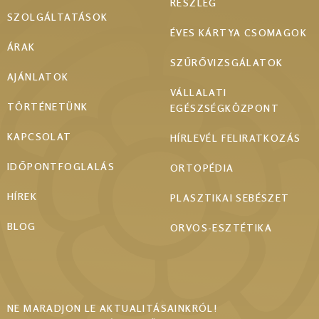
RÉSZLEG
menu
SZOLGÁLTATÁSOK
ÉVES KÁRTYA CSOMAGOK
ÁRAK
SZŰRŐVIZSGÁLATOK
AJÁNLATOK
VÁLLALATI
TÖRTÉNETÜNK
EGÉSZSÉGKÖZPONT
KAPCSOLAT
HÍRLEVÉL FELIRATKOZÁS
IDŐPONTFOGLALÁS
ORTOPÉDIA
HÍREK
PLASZTIKAI SEBÉSZET
BLOG
ORVOS-ESZTÉTIKA
NE MARADJON LE AKTUALITÁSAINKRÓL!