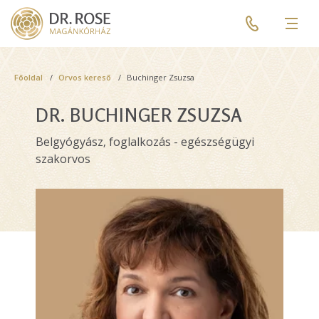
Skip
Pre
to
header
Men
main
menu
content
Breadcrumb
Főoldal
Orvos kereső
Buchinger Zsuzsa
DR. BUCHINGER ZSUZSA
Belgyógyász, foglalkozás - egészségügyi
szakorvos