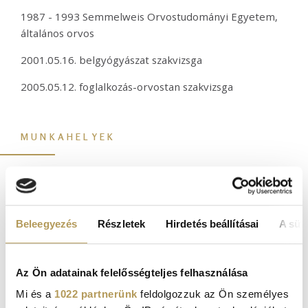
1987 - 1993 Semmelweis Orvostudományi Egyetem,
általános orvos
2001.05.16. belgyógyászat szakvizsga
2005.05.12. foglalkozás-orvostan szakvizsga
MUNKAHELYEK
1993 - 1998 Fővárosi Bajcsy Zsilinszky Kórház
Gastroenterológia osztály általános orvos
1998 - 2003 Budai MÁV Kórház Belgyógyászati ill.
Beleegyezés
Részletek
Hirdetés beállításai
A süti
Adjuváns Therápiás osztály osztályos orvos
2003 - 2014 Medicover zRT belgyógyászat, foglalkozás-
Az Ön adatainak felelősségteljes felhasználása
egészségügy szakrendelés szakorvosa
Mi és a
1022 partnerünk
feldolgozzuk az Ön személyes
2014 - jelenleg Dr Rose Magánkórház, belgyógyászat,