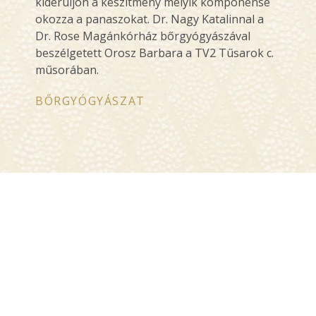
kiderüljön a készítmény melyik komponense
okozza a panaszokat. Dr. Nagy Katalinnal a
Dr. Rose Magánkórház bőrgyógyászával
beszélgetett Orosz Barbara a TV2 Tűsarok c.
műsorában.
BŐRGYÓGYÁSZAT