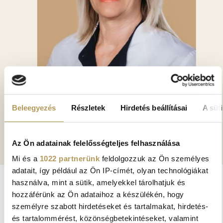
DR. NAGY KATALIN ANNAMÁRIA
Beleegyezés
Részletek
Hirdetés beállításai
A süti
Bőrgyógyász
Az Ön adatainak felelősségteljes felhasználása
Mi és a
1022 partnerünk
feldolgozzuk az Ön személyes
adatait, így például az Ön IP-címét, olyan technológiákat
használva, mint a sütik, amelyekkel tárolhatjuk és
hozzáférünk az Ön adataihoz a készülékén, hogy
KAPCSOLÓDÓ GALÉRIÁK
személyre szabott hirdetéseket és tartalmakat, hirdetés-
és tartalommérést, közönségbetekintéseket, valamint