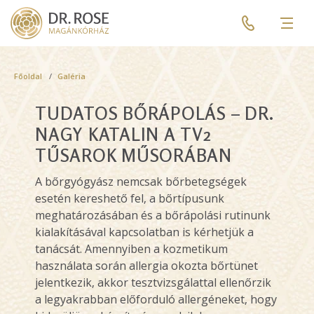
Skip
Pre
to
header
Men
main
menu
content
Breadcrumb
Főoldal
Galéria
TUDATOS BŐRÁPOLÁS – DR.
NAGY KATALIN A TV2
TŰSAROK MŰSORÁBAN
A bőrgyógyász nemcsak bőrbetegségek
esetén kereshető fel, a bőrtípusunk
meghatározásában és a bőrápolási rutinunk
kialakításával kapcsolatban is kérhetjük a
tanácsát. Amennyiben a kozmetikum
használata során allergia okozta bőrtünet
jelentkezik, akkor tesztvizsgálattal ellenőrzik
a legyakrabban előforduló allergéneket, hogy