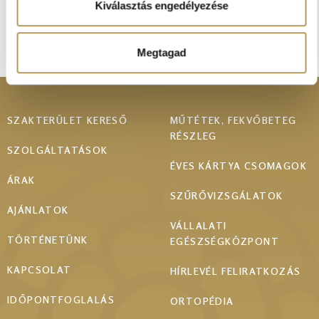
kombinálhatják az adatokat más olyan adatokkal,
Kiválasztás engedélyezése
TOVÁBB A GALÉRIÁBA
amelyeket Ön adott meg számukra vagy az Ön által
használt más szolgáltatásokból gyűjtöttek.
Megtagad
Footer
SZAKTERÜLET KERESŐ
MŰTÉTEK, FEKVŐBETEG
RÉSZLEG
menu
SZOLGÁLTATÁSOK
ÉVES KÁRTYA CSOMAGOK
ÁRAK
SZŰRŐVIZSGÁLATOK
AJÁNLATOK
VÁLLALATI
TÖRTÉNETÜNK
EGÉSZSÉGKÖZPONT
KAPCSOLAT
HÍRLEVÉL FELIRATKOZÁS
IDŐPONTFOGLALÁS
ORTOPÉDIA