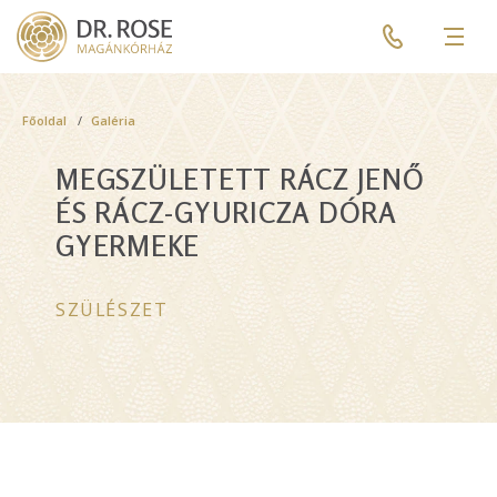
Skip
Pre
to
header
Men
main
menu
content
Breadcrumb
Főoldal
Galéria
MEGSZÜLETETT RÁCZ JENŐ
ÉS RÁCZ-GYURICZA DÓRA
GYERMEKE
SZÜLÉSZET