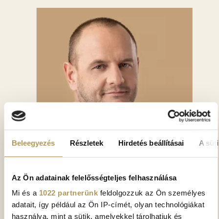
Beleegyezés
Részletek
Hirdetés beállításai
A süti
Az Ön adatainak felelősségteljes felhasználása
Mi és a
1022 partnerünk
feldolgozzuk az Ön személyes
DR. DUBECZ DÁNIEL
adatait, így például az Ön IP-címét, olyan technológiákat
használva, mint a sütik, amelyekkel tárolhatjuk és