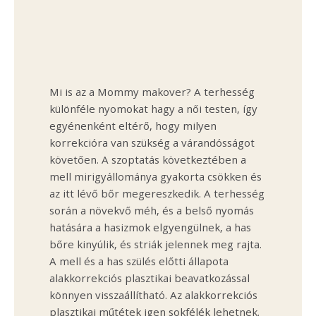
Mi is az a Mommy makover? A terhesség
különféle nyomokat hagy a női testen, így
egyénenként eltérő, hogy milyen
korrekcióra van szükség a várandósságot
követően. A szoptatás következtében a
mell mirigyállománya gyakorta csökken és
az itt lévő bőr megereszkedik. A terhesség
során a növekvő méh, és a belső nyomás
hatására a hasizmok elgyengülnek, a has
bőre kinyúlik, és striák jelennek meg rajta.
A mell és a has szülés előtti állapota
alakkorrekciós plasztikai beavatkozással
könnyen visszaállítható. Az alakkorrekciós
plasztikai műtétek igen sokfélék lehetnek.