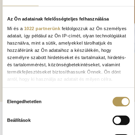
Az Ön adatainak felelősségteljes felhasználása
Mi és a
1022 partnerünk
feldolgozzuk az Ön személyes
adatait, így például az Ön IP-címét, olyan technológiákat
használva, mint a sütik, amelyekkel tárolhatjuk és
hozzáférünk az Ön adataihoz a készülékén, hogy
személyre szabott hirdetéseket és tartalmakat, hirdetés-
DR. MOLNÁR BÉLA ÁKOS
és tartalommérést, közönségbetekintéseket, valamint
termékfejlesztéseket biztosíthassunk Önnek. Ön dönt
Plasztikai sebész
arról, hogy ki használja az adatait és milyen célra.
Ha engedélyezi, a következőt is meg szeretnénk tenni:
Hozzájárulás
Elengedhetetlen
Információgyűjtés az Ön földrajzi
kiválasztása
elhelyezkedéséről pár méteres pontossággal
Az Ön készülékén beazonosítása annak konkrét
Beállítások
RELATED GALLERY
tulajdonságainak (ujjlenyomat) aktív ellenőrzésével
Tudjon meg többet személyes adatainak feldolgozási