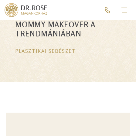
Skip
Pre
to
header
Men
main
menu
MOMMY MAKEOVER A
content
TRENDMÁNIÁBAN
PLASZTIKAI SEBÉSZET