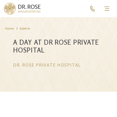
Skip
Pre
to
header
Men
main
menu
content
Breadcrumb
Home
Galéria
A DAY AT DR ROSE PRIVATE
HOSPITAL
DR. ROSE PRIVATE HOSPITAL