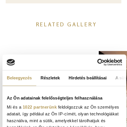
RELATED GALLERY
Image
Beleegyezés
Részletek
Hirdetés beállításai
A süti
Az Ön adatainak felelősségteljes felhasználása
Mi és a
1022 partnerünk
feldolgozzuk az Ön személyes
DR. ROSE PRIVATE HOSPITAL
adatait, így például az Ön IP-címét, olyan technológiákat
DR. ROSE P
Our hospital - the Dr. Rose Private
használva, mint a sütik, amelyekkel tárolhatjuk és