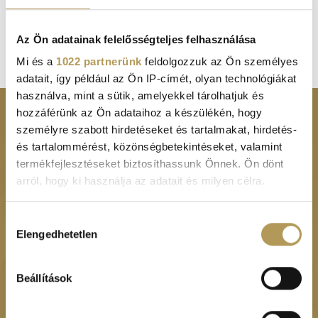
REQUEST AN APPOINTMENT
Az Ön adatainak felelősségteljes felhasználása
Mi és a
1022 partnerünk
feldolgozzuk az Ön személyes
adatait, így például az Ön IP-címét, olyan technológiákat
használva, mint a sütik, amelyekkel tárolhatjuk és
hozzáférünk az Ön adataihoz a készülékén, hogy
személyre szabott hirdetéseket és tartalmakat, hirdetés-
Footer
SPECIALTY SEARCH
SURGERY, INPATIENT
DEPARTMENT
és tartalommérést, közönségbetekintéseket, valamint
menu
FIND A SERVICE
termékfejlesztéseket biztosíthassunk Önnek. Ön dönt
ANNUAL CARD PACKAGES
arról, hogy ki használja az adatait és milyen célra.
PRICES
SCREENING TESTS
Ha engedélyezi, a következőt is meg szeretnénk tenni:
Hozzájárulás
SPECIAL OFFERS
Elengedhetetlen
Információgyűjtés az Ön földrajzi
CORPORATE HEALTH
kiválasztása
OUR STORY
CENTER
elhelyezkedéséről pár méteres pontossággal
Az Ön készülékén beazonosítása annak konkrét
Beállítások
CONTACT
SUBSCRIBE TO OUR
tulajdonságainak (ujjlenyomat) aktív ellenőrzésével
NEWSLETTER
Tudjon meg többet személyes adatainak feldolgozási
APPOINTMENTS