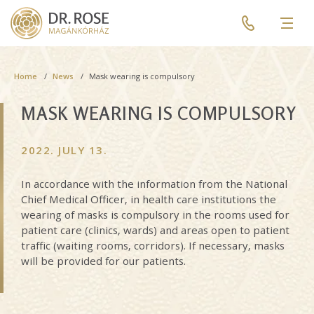
Skip
Pre
to
header
Men
main
menu
content
Breadcrumb
Home
News
Mask wearing is compulsory
MASK WEARING IS COMPULSORY
2022. JULY 13.
In accordance with the information from the National
Chief Medical Officer, in health care institutions the
wearing of masks is compulsory in the rooms used for
patient care (clinics, wards) and areas open to patient
traffic (waiting rooms, corridors). If necessary, masks
will be provided for our patients.