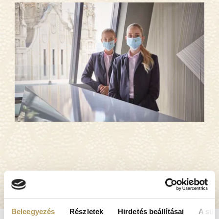
ONLINE BOOKING, PATIENT PORTAL
Beleegyezés
Részletek
Hirdetés beállításai
A süti