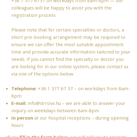
+36 1 377 6737
on workdays from 8am-8pm — our
colleagues will be happy to assist you with the
registration process.
Please note that for certain specialties or doctors, a
short pre-booking arrangement may be required to
ensure we can offer the most suitable appointment
time and provide accurate information tailored to your
needs. If you cannot find the specialty or doctor you
are looking for in our online system, please contact us
via one of the options below
Telephone:
+36 1 377 67 37
– on workdays from 8am-
8pm
E-mail:
info@drrose.hu
– we are able to answer your
inquiry on weekdays between 8am-8pm
In person
at our hospital receptions – during opening
hours
If you
fill in the form below
, we will call you to arrange