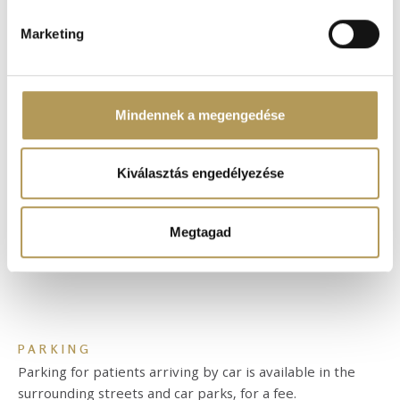
pontban
. Bármikor módosíthatja vagy visszavonhatja a
Sütinyilatkozathoz való hozzájárulását.
Marketing
Sütiket használunk a tartalmak és hirdetések személyre
szabásához, közösségi funkciók biztosításához,
valamint weboldalforgalmunk elemzéséhez. Ezenkívül
Mindennek a megengedése
közösségi média-, hirdető- és elemező partnereinkkel
megosztjuk az Ön weboldalhasználatra vonatkozó
adatait, akik kombinálhatják az adatokat más olyan
Kiválasztás engedélyezése
adatokkal, amelyeket Ön adott meg számukra vagy az
Ön által használt más szolgáltatásokból gyűjtöttek.
Megtagad
PARKING
Parking for patients arriving by car is available in the
surrounding streets and car parks, for a fee.