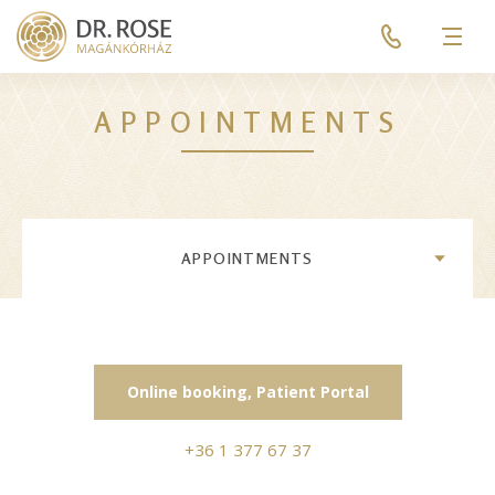
Skip
Pre
to
header
Men
main
menu
content
APPOINTMENTS
APPOINTMENTS
Online booking, Patient Portal
+36 1 377 67 37