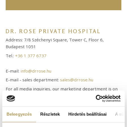
DR. ROSE PRIVATE HOSPITAL
Address: 7/8 Széchenyi Square, Tower C, Floor 6,
Budapest 1051
Tel.:
+36 1 377 6737
E-mail:
info@drrose.hu
E-mail - sales department:
sales@drrose.hu
For all media inquiries, our marketing department is on
hand to help with informative material, professional
articles, photos:
marketing@drrose.hu
Beleegyezés
Részletek
Hirdetés beállításai
A süti
Opening hours: Monday-Friday: 8 AM-8 PM
At Dr. Rose Private Hospital we only accept patients who