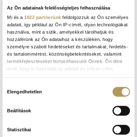
have made an appointment.
Az Ön adatainak felelősségteljes felhasználása
For appointments and general information, our call
Mi és a
1022 partnerünk
feldolgozzuk az Ön személyes
center is waiting for your call during opening hours.
adatait, így például az Ön IP-címét, olyan technológiákat
Phone:
+36 1 377 6737
.
használva, mint a sütik, amelyekkel tárolhatjuk és
hozzáférünk az Ön adataihoz a készülékén, hogy
személyre szabott hirdetéseket és tartalmakat, hirdetés-
On weekends and outside of opening hours (including
és tartalommérést, közönségbetekintéseket, valamint
public and national holidays), our hospital has on-call care
termékfejlesztéseket biztosíthassunk Önnek. Ön dönt
at
+36 1 377 6737
.
arról, hogy ki használja az adatait és milyen célra.
Ha engedélyezi, a következőt is meg szeretnénk tenni:
Hozzájárulás
Elengedhetetlen
Információgyűjtés az Ön földrajzi
kiválasztása
elhelyezkedéséről pár méteres pontossággal
Az Ön készülékén beazonosítása annak konkrét
Beállítások
tulajdonságainak (ujjlenyomat) aktív ellenőrzésével
Tudjon meg többet személyes adatainak feldolgozási
Statisztikai
módjairól és adja meg preferenciáit a
Részletek