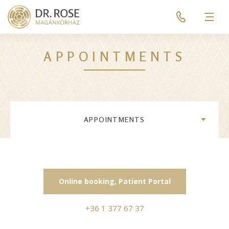
Skip
Pre
to
header
Men
main
menu
content
APPOINTMENTS
APPOINTMENTS
Online booking, Patient Portal
+36 1 377 67 37