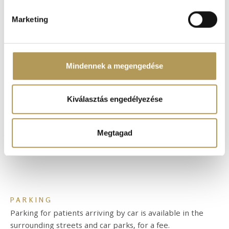
pontban
. Bármikor módosíthatja vagy visszavonhatja a
Sütinyilatkozathoz való hozzájárulását.
Marketing
Sütiket használunk a tartalmak és hirdetések személyre
szabásához, közösségi funkciók biztosításához,
valamint weboldalforgalmunk elemzéséhez. Ezenkívül
Mindennek a megengedése
közösségi média-, hirdető- és elemező partnereinkkel
megosztjuk az Ön weboldalhasználatra vonatkozó
adatait, akik kombinálhatják az adatokat más olyan
Kiválasztás engedélyezése
adatokkal, amelyeket Ön adott meg számukra vagy az
Ön által használt más szolgáltatásokból gyűjtöttek.
Megtagad
PARKING
Parking for patients arriving by car is available in the
surrounding streets and car parks, for a fee.