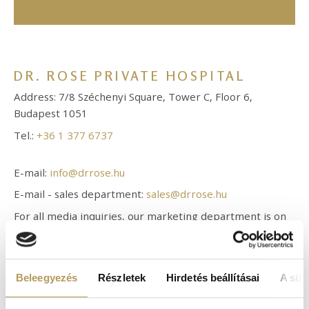
DR. ROSE PRIVATE HOSPITAL
Address: 7/8 Széchenyi Square, Tower C, Floor 6,
Budapest 1051
Tel.:
+36 1 377 6737
E-mail:
info@drrose.hu
E-mail - sales department:
sales@drrose.hu
For all media inquiries, our marketing department is on
hand to help with informative material, professional
articles, photos:
marketing@drrose.hu
Beleegyezés
Részletek
Hirdetés beállításai
A süti
Opening hours: Monday-Friday: 8 AM-8 PM
At Dr. Rose Private Hospital we only accept patients who