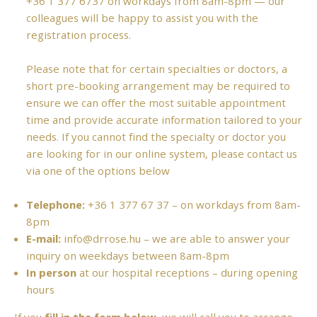
+36 1 377 6737
on workdays from 8am-8pm — our
colleagues will be happy to assist you with the
registration process.
Please note that for certain specialties or doctors, a
short pre-booking arrangement may be required to
ensure we can offer the most suitable appointment
time and provide accurate information tailored to your
needs. If you cannot find the specialty or doctor you
are looking for in our online system, please contact us
via one of the options below
Telephone:
+36 1 377 67 37
– on workdays from 8am-
8pm
E-mail:
info@drrose.hu
– we are able to answer your
inquiry on weekdays between 8am-8pm
In person
at our hospital receptions – during opening
hours
If you
fill in the form below
, we will call you to arrange