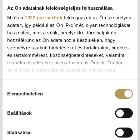
have made an appointment.
Az Ön adatainak felelősségteljes felhasználása
For appointments and general information, our call
Mi és a
1022 partnerünk
feldolgozzuk az Ön személyes
center is waiting for your call during opening hours.
adatait, így például az Ön IP-címét, olyan technológiákat
Phone:
+36 1 377 6737
.
használva, mint a sütik, amelyekkel tárolhatjuk és
hozzáférünk az Ön adataihoz a készülékén, hogy
személyre szabott hirdetéseket és tartalmakat, hirdetés-
On weekends and outside of opening hours (including
és tartalommérést, közönségbetekintéseket, valamint
public and national holidays), our hospital has on-call care
termékfejlesztéseket biztosíthassunk Önnek. Ön dönt
at
+36 1 377 6737
.
arról, hogy ki használja az adatait és milyen célra.
Ha engedélyezi, a következőt is meg szeretnénk tenni:
Hozzájárulás
Elengedhetetlen
Információgyűjtés az Ön földrajzi
kiválasztása
elhelyezkedéséről pár méteres pontossággal
Az Ön készülékén beazonosítása annak konkrét
Beállítások
tulajdonságainak (ujjlenyomat) aktív ellenőrzésével
Tudjon meg többet személyes adatainak feldolgozási
Statisztikai
módjairól és adja meg preferenciáit a
Részletek