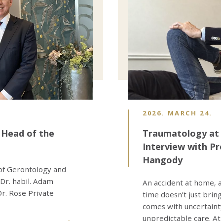
2026. MARCH 24.
 Head of the
Traumatology at 
Interview with Pr
Hangody
of Gerontology and
 Dr. habil. Adam
An accident at home, 
Dr. Rose Private
time doesn’t just bring
comes with uncertainty
unpredictable care. A