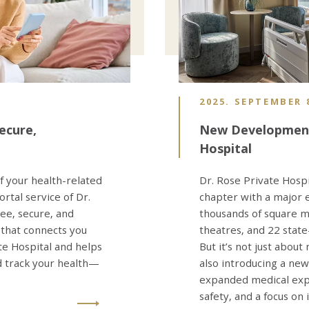
2025. SEPTEMBER 
ecure,
New Developments
Hospital
 your health-related
Dr. Rose Private Hosp
rtal service of Dr.
chapter with a major 
ree, secure, and
thousands of square 
 that connects you
theatres, and 22 state
ate Hospital and helps
But it’s not just about
 track your health—
also introducing a ne
expanded medical exp
safety, and a focus on