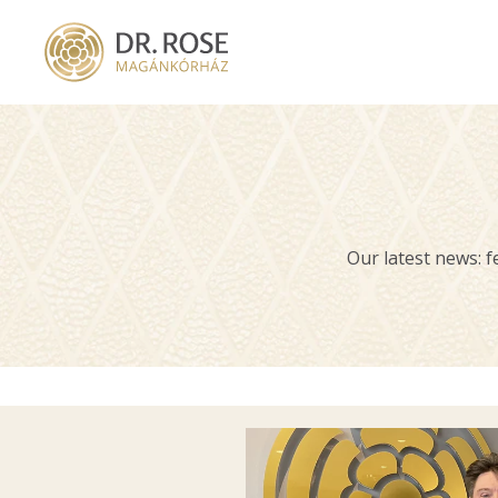
Skip
to
main
content
Our latest news: fe
Image