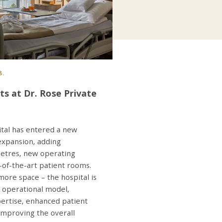
8.
 at Dr. Rose Private
ital has entered a new
expansion, adding
metres, new operating
-of-the-art patient rooms.
 more space – the hospital is
w operational model,
ertise, enhanced patient
 improving the overall