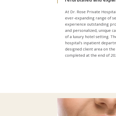
At Dr. Rose Private Hospital
ever-expanding range of ser
experience outstanding pro
and personalized, unique car
of a luxury hotel setting. T
hospital's inpatient depart
designed client area on the
completed at the end of 20
Image