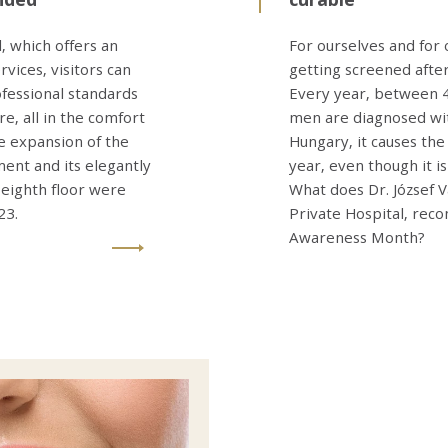
, which offers an
For ourselves and for o
vices, visitors can
getting screened after
fessional standards
Every year, between 
e, all in the comfort
men are diagnosed wit
he expansion of the
Hungary, it causes th
ment and its elegantly
year, even though it i
 eighth floor were
What does Dr. József V
23.
Private Hospital, rec
Awareness Month?