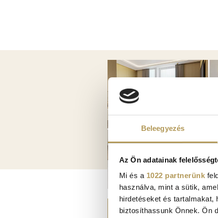
Image
Beleegyezés
Az Ön adatainak felelősségt
Mi és a
1022 partnerünk
fel
használva, mint a sütik, ame
hirdetéseket és tartalmakat,
2025. JUNE 18.
biztosíthassunk Önnek. Ön dön