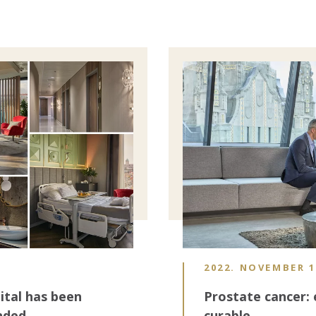
Image
2022. NOVEMBER 1
ital has been
Prostate cancer: 
nded
curable