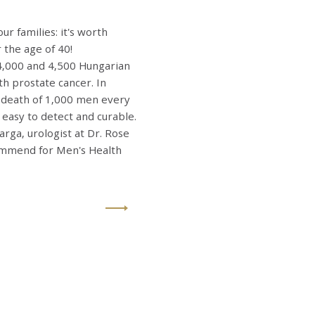
ur families: it's worth
 the age of 40!
4,000 and 4,500 Hungarian
h prostate cancer. In
e death of 1,000 men every
s easy to detect and curable.
arga, urologist at Dr. Rose
ommend for Men's Health