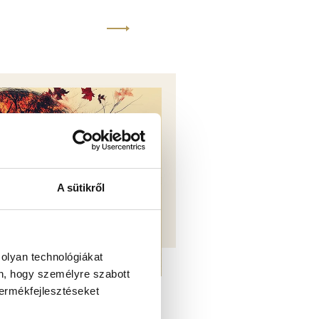
A sütikről
 olyan technológiákat
én, hogy személyre szabott
termékfejlesztéseket