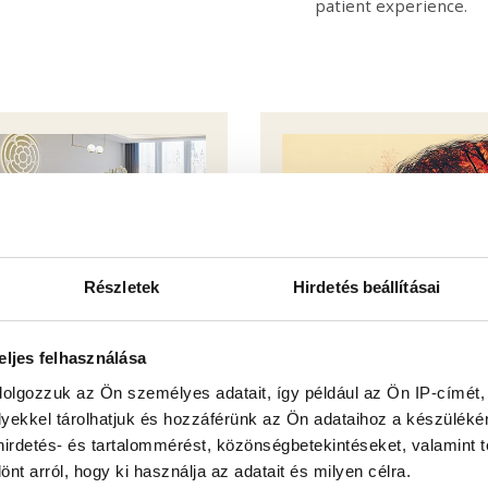
patient experience.
Image
Részletek
Hirdetés beállításai
eljes felhasználása
dolgozzuk az Ön személyes adatait, így például az Ön IP-címét,
lyekkel tárolhatjuk és hozzáférünk az Ön adataihoz a készülék
 hirdetés- és tartalommérést, közönségbetekintéseket, valamint 
2025. MARCH 5.
t arról, hogy ki használja az adatait és milyen célra.