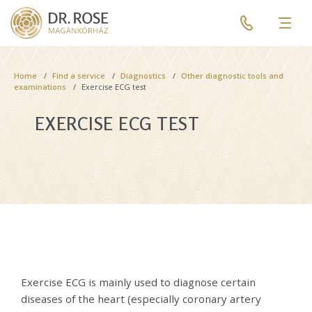
Skip
Pre
to
header
Men
main
menu
content
Breadcrumb
Home
Find a service
Diagnostics
Other diagnostic tools and
examinations
Exercise ECG test
EXERCISE ECG TEST
Exercise ECG is mainly used to diagnose certain
diseases of the heart (especially coronary artery