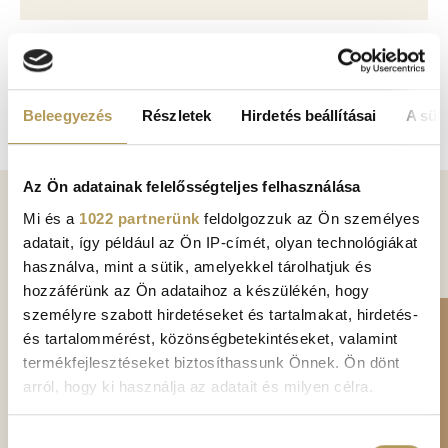
Beleegyezés
Részletek
Hirdetés beállításai
A süti
Az Ön adatainak felelősségteljes felhasználása
Mi és a
1022 partnerünk
feldolgozzuk az Ön személyes
SPECIALISTS IN THIS FIELD
adatait, így például az Ön IP-címét, olyan technológiákat
használva, mint a sütik, amelyekkel tárolhatjuk és
hozzáférünk az Ön adataihoz a készülékén, hogy
személyre szabott hirdetéseket és tartalmakat, hirdetés-
és tartalommérést, közönségbetekintéseket, valamint
termékfejlesztéseket biztosíthassunk Önnek. Ön dönt
arról, hogy ki használja az adatait és milyen célra.
Ha engedélyezi, a következőt is meg szeretnénk tenni:
Hozzájárulás