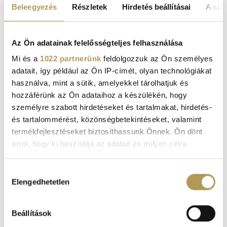
Beleegyezés
Részletek
Hirdetés beállításai
A süti
all worsen the symptoms of allergic rhinitis.
Regular wearing of a face mask and sunglasses, frequent
nasal washing, hair washing, and the use of an
Az Ön adatainak felelősségteljes felhasználása
appropriate pollen filter may all alleviate allergic
Mi és a
1022 partnerünk
feldolgozzuk az Ön személyes
symptoms. Physical activity, sports, exercise, healthy
adatait, így például az Ön IP-címét, olyan technológiákat
eating and lifestyle can also have a good effect.
használva, mint a sütik, amelyekkel tárolhatjuk és
hozzáférünk az Ön adataihoz a készülékén, hogy
személyre szabott hirdetéseket és tartalmakat, hirdetés-
és tartalommérést, közönségbetekintéseket, valamint
termékfejlesztéseket biztosíthassunk Önnek. Ön dönt
ONLINE BOOKING, PATIENT PORTAL
arról, hogy ki használja az adatait és milyen célra.
Ha engedélyezi, a következőt is meg szeretnénk tenni:
Hozzájárulás
REQUEST AN APPOINTMENT
Elengedhetetlen
Információgyűjtés az Ön földrajzi
kiválasztása
elhelyezkedéséről pár méteres pontossággal
Az Ön készülékén beazonosítása annak konkrét
Beállítások
tulajdonságainak (ujjlenyomat) aktív ellenőrzésével