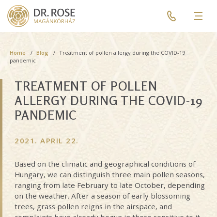
Skip
Pre
to
header
Men
main
menu
content
Breadcrumb
Home
Blog
Treatment of pollen allergy during the COVID-19
pandemic
TREATMENT OF POLLEN
ALLERGY DURING THE COVID-19
PANDEMIC
2021. APRIL 22.
Based on the climatic and geographical conditions of
Hungary, we can distinguish three main pollen seasons,
ranging from late February to late October, depending
on the weather. After a season of early blossoming
trees, grass pollen reigns in the airspace, and
complaints have already begun in those sensitive to it.