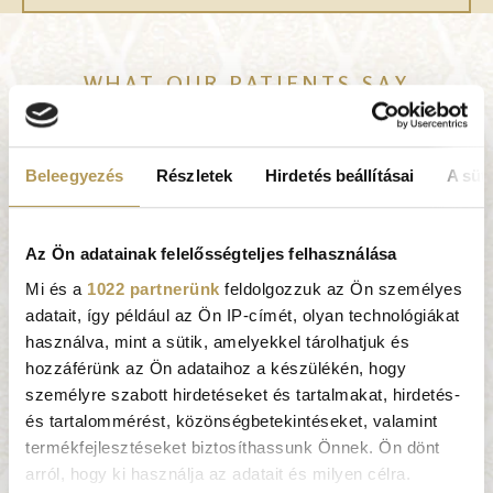
WHAT OUR PATIENTS SAY
Very professional
Image
doctors and nurses. All
Beleegyezés
Részletek
Hirdetés beállításai
A süti
staff are very friendly
and supportive. I
Az Ön adatainak felelősségteljes felhasználása
appreciate the calls from
the Dr. Rose staff
Mi és a
1022 partnerünk
feldolgozzuk az Ön személyes
whenever we book an
adatait, így például az Ön IP-címét, olyan technológiákat
SZABINA TOMÁN
,
appointment to get
használva, mint a sütik, amelyekkel tárolhatjuk és
President, Toman
more information about
hozzáférünk az Ön adataihoz a készülékén, hogy
Lifestyle
the problem. Good to
személyre szabott hirdetéseket és tartalmakat, hirdetés-
get this feedback survey
és tartalommérést, közönségbetekintéseket, valamint
Prevention and
from time to time so
termékfejlesztéseket biztosíthassunk Önnek. Ön dönt
screening are
that we could share our
arról, hogy ki használja az adatait és milyen célra.
paramount to me. With