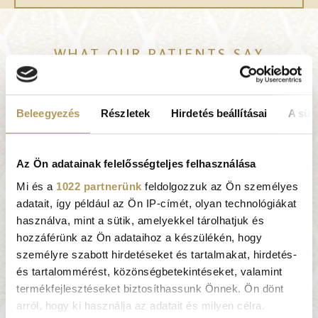
WHAT OUR PATIENTS SAY
Very professional
Image
doctors and nurses. All
Beleegyezés
Részletek
Hirdetés beállításai
A süti
staff are very friendly
and supportive. I
Az Ön adatainak felelősségteljes felhasználása
appreciate the calls from
the Dr. Rose staff
Mi és a
1022 partnerünk
feldolgozzuk az Ön személyes
whenever we book an
adatait, így például az Ön IP-címét, olyan technológiákat
SZABINA TOMÁN
,
appointment to get
használva, mint a sütik, amelyekkel tárolhatjuk és
President, Toman
more information about
hozzáférünk az Ön adataihoz a készülékén, hogy
Lifestyle
the problem. Good to
személyre szabott hirdetéseket és tartalmakat, hirdetés-
get this feedback survey
és tartalommérést, közönségbetekintéseket, valamint
Prevention and
from time to time so
termékfejlesztéseket biztosíthassunk Önnek. Ön dönt
screening are
that we could share our
arról, hogy ki használja az adatait és milyen célra.
paramount to me. With