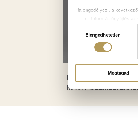
Ha engedélyezi, a következőt
Információgyűjtés az 
Az Ön készülékén bea
Hozzájárulás
Tudjon meg többet személyes 
Elengedhetetlen
kiválasztása
módosíthatja vagy visszavonh
Sütiket használunk a tartal
weboldalforgalmunk elemzésé
weboldalhasználatra vonatko
Megtagad
ÉVES KÁRTYÁK
számukra vagy az Ön által ha
MAGÁNSZEMÉLYEKNE