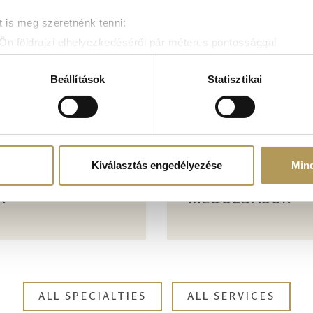
 is meg szeretnénk tenni:
Ön földrajzi elhelyezkedéséről pár méteres pontossággal
zonosítása annak konkrét tulajdonságainak (ujjlenyomat) aktív 
adatainak feldolgozási módjairól és adja meg preferenciáit a
R
Beállítások
Statisztikai
atja a Sütinyilatkozathoz való hozzájárulását.
mak és hirdetések személyre szabásához, közösségi funkciók biz
hez. Ezenkívül közösségi média-, hirdető- és elemező partner
zó adatait, akik kombinálhatják az adatokat más olyan adatokka
Kiválasztás engedélyezése
Min
VÁLLALATI EGÉS
sznált más szolgáltatásokból gyűjtöttek.
K
MEGOLDÁSOK
ALL SPECIALTIES
ALL SERVICES