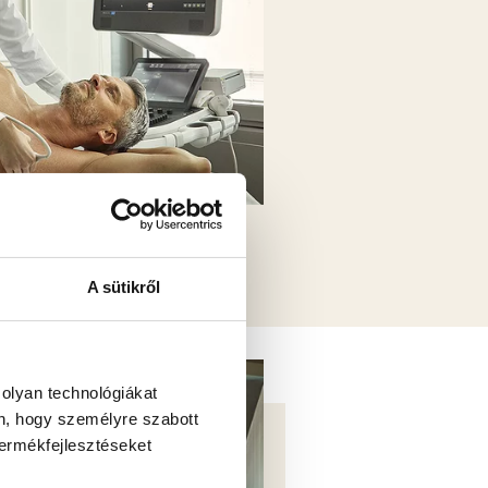
TI CSOMAGOK
A sütikről
 olyan technológiákat
én, hogy személyre szabott
termékfejlesztéseket