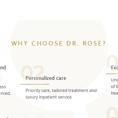
WHY CHOOSE DR. ROSE?
and
Ex
Personalized care
Uni
of 
ess
Priority care, tailored treatment and
hea
enced.
luxury inpatient service.