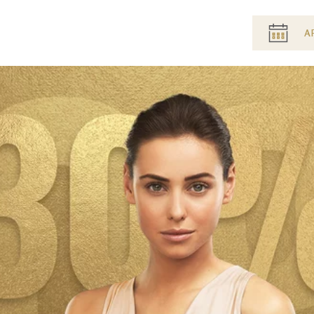
Pre
A
header
menu