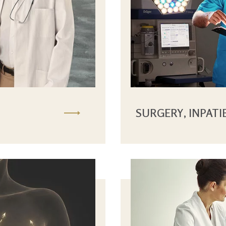
SURGERY, INPATI
Kép