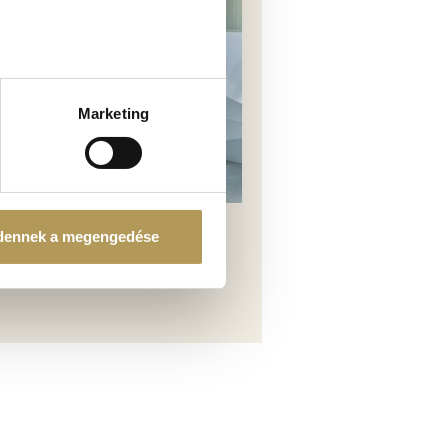
ellenőrzésével
észletek pontban
. Bármikor
Marketing
tosításához, valamint
einkkel megosztjuk az Ön
l, amelyeket Ön adott meg
dennek a megengedése
ZSÉGÜGYI