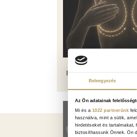
PLASTIC SURGERY
Beleegyezés
Az Ön adatainak felelősségt
Kép
Mi és a
1022 partnerünk
fel
használva, mint a sütik, ame
hirdetéseket és tartalmakat,
biztosíthassunk Önnek. Ön dön