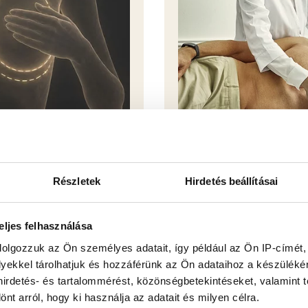
SZŰRŐVIZSGÁLA
Részletek
Hirdetés beállításai
eljes felhasználása
Kép
dolgozzuk az Ön személyes adatait, így például az Ön IP-címét,
lyekkel tárolhatjuk és hozzáférünk az Ön adataihoz a készülék
 hirdetés- és tartalommérést, közönségbetekintéseket, valamint 
t arról, hogy ki használja az adatait és milyen célra.