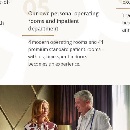
e-of-
Exc
Our own personal operating
Tra
rooms and inpatient
hea
th
department
ann
4 modern operating rooms and 44
premium standard patient rooms -
with us, time spent indoors
becomes an experience.