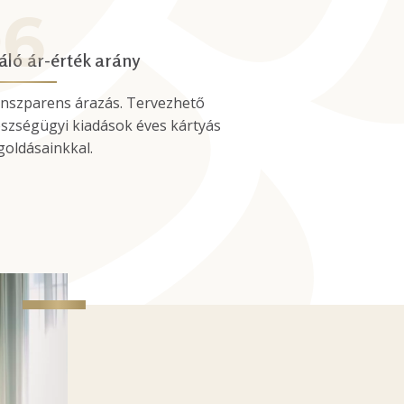
áló ár-érték arány
nszparens árazás. Tervezhető
szségügyi kiadások éves kártyás
oldásainkkal.