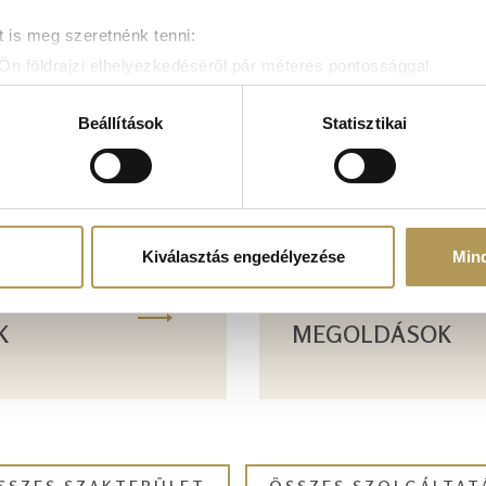
 is meg szeretnénk tenni:
Ön földrajzi elhelyezkedéséről pár méteres pontossággal
zonosítása annak konkrét tulajdonságainak (ujjlenyomat) aktív 
adatainak feldolgozási módjairól és adja meg preferenciáit a
R
Beállítások
Statisztikai
atja a Sütinyilatkozathoz való hozzájárulását.
mak és hirdetések személyre szabásához, közösségi funkciók biz
hez. Ezenkívül közösségi média-, hirdető- és elemező partner
zó adatait, akik kombinálhatják az adatokat más olyan adatokka
Kiválasztás engedélyezése
Min
sznált más szolgáltatásokból gyűjtöttek.
VÁLLALATI EGÉS
K
MEGOLDÁSOK