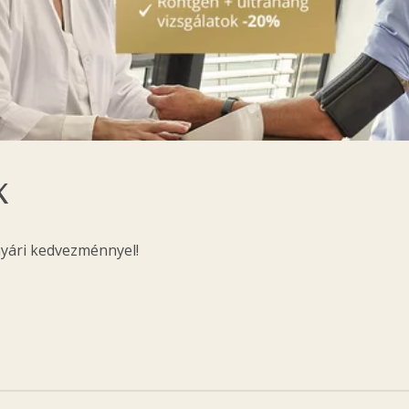
K
nyári kedvezménnyel!