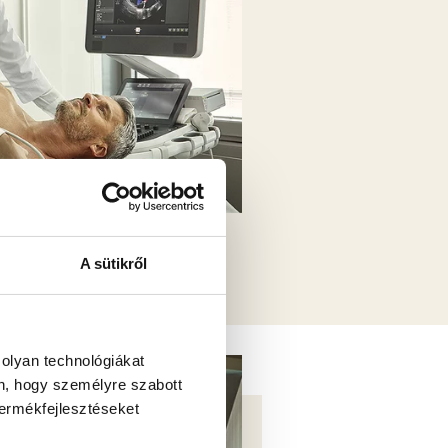
TI CSOMAGOK
A sütikről
 olyan technológiákat
én, hogy személyre szabott
termékfejlesztéseket