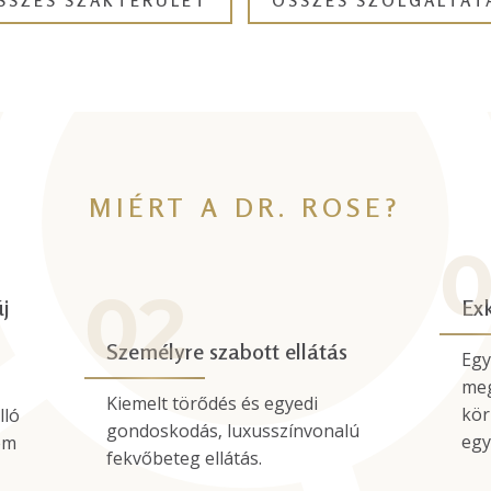
SSZES SZAKTERÜLET
ÖSSZES SZOLGÁLTAT
MIÉRT A DR. ROSE?
j
Exk
Személyre szabott ellátás
Egy
meg
Kiemelt törődés és egyedi
kör
lló
gondoskodás, luxusszínvonalú
egy
em
fekvőbeteg ellátás.