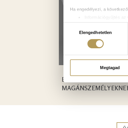
Ha engedélyezi, a következőt
Információgyűjtés az 
Az Ön készülékén bea
Hozzájárulás
Tudjon meg többet személyes 
Elengedhetetlen
kiválasztása
módosíthatja vagy visszavonh
Sütiket használunk a tartal
weboldalforgalmunk elemzésé
weboldalhasználatra vonatko
Megtagad
számukra vagy az Ön által ha
ÉVES KÁRTYÁK
MAGÁNSZEMÉLYEKNE