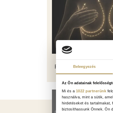
PLASZTIKAI SEBÉSZET
Beleegyezés
Az Ön adatainak felelősségt
Mi és a
1022 partnerünk
fel
Kép
használva, mint a sütik, ame
hirdetéseket és tartalmakat,
biztosíthassunk Önnek. Ön dön