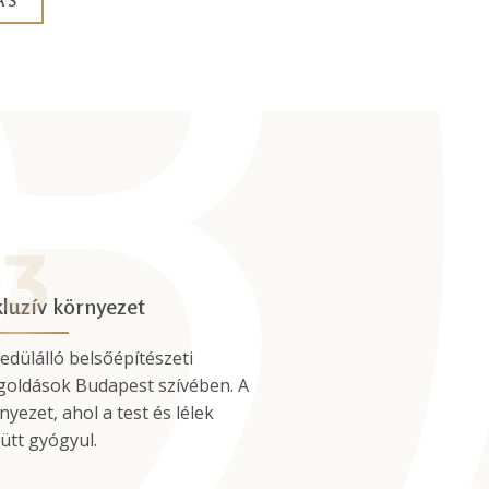
ÁS
luzív környezet
edülálló belsőépítészeti
oldások Budapest szívében. A
nyezet, ahol a test és lélek
ütt gyógyul.