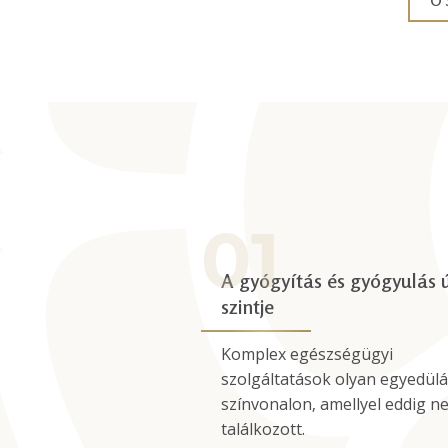
Ö
A gyógyítás és gyógyulás ú
szintje
Komplex egészségügyi
szolgáltatások olyan egyedülá
színvonalon, amellyel eddig n
találkozott.