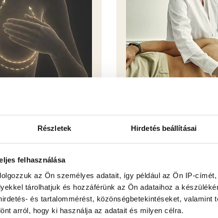
SZŰRŐVIZSGÁLA
Részletek
Hirdetés beállításai
eljes felhasználása
dolgozzuk az Ön személyes adatait, így például az Ön IP-címét,
Kép
lyekkel tárolhatjuk és hozzáférünk az Ön adataihoz a készülék
 hirdetés- és tartalommérést, közönségbetekintéseket, valamint 
t arról, hogy ki használja az adatait és milyen célra.