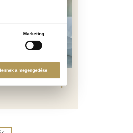
ellenőrzésével
észletek pontban
. Bármikor
Marketing
tosításához, valamint
einkkel megosztjuk az Ön
l, amelyeket Ön adott meg
dennek a megengedése
ZSÉGÜGYI