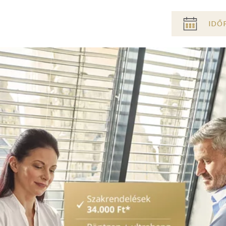
Pre
IDŐ
header
menu